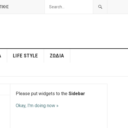
ΤΙΚΗΣ
Α
LIFE STYLE
ΖΏΔΙΑ
Please put widgets to the
Sidebar
Okay, I'm doing now »
ς