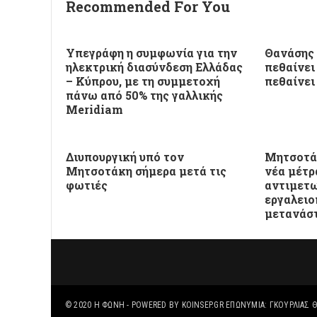
Recommended For You
Υπεγράφη η συμφωνία για την
Θανάσης 
ηλεκτρική διασύνδεση Ελλάδας
πεθαίνει
– Κύπρου, με τη συμμετοχή
πεθαίνει
πάνω από 50% της γαλλικής
Meridiam
Διυπουργική υπό τον
Μητσοτάκ
Μητσοτάκη σήμερα μετά τις
νέα μέτρ
φωτιές
αντιμετω
εργαλειο
μετανάσ
© 2020
Η ΦΩΝΉ
- POWERED BY
KOINSEP.GR
ΕΠΩΝΥΜΊΑ: ΓΚΟΥΡΛΙΑΣ Θ