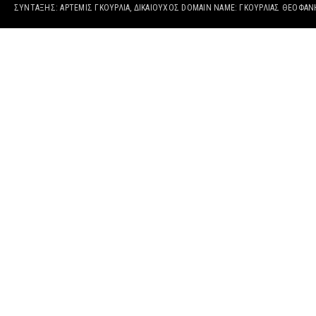
ΣΥΝΤΑΞΗΣ: ΑΡΤΕΜΙΣ ΓΚΟΥΡΛΙΑ, ΔΙΚΑΙΟΎΧΟΣ DOMAIN NAME: ΓΚΟΥΡΛΙΑΣ ΘΕΟΦΑ