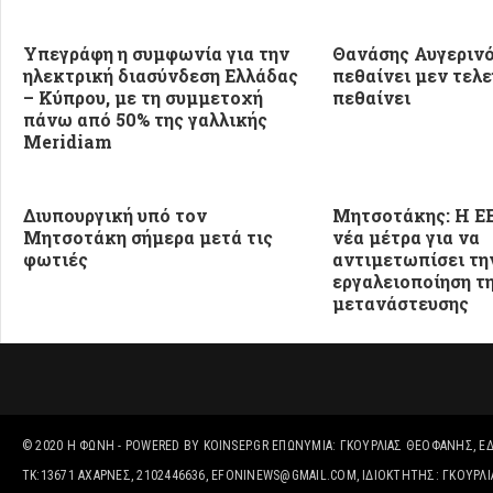
Υπεγράφη η συμφωνία για την
Θανάσης Αυγερινό
ηλεκτρική διασύνδεση Ελλάδας
πεθαίνει μεν τελε
– Κύπρου, με τη συμμετοχή
πεθαίνει
πάνω από 50% της γαλλικής
Meridiam
Διυπουργική υπό τον
Μητσοτάκης: Η ΕΕ
Μητσοτάκη σήμερα μετά τις
νέα μέτρα για να
φωτιές
αντιμετωπίσει τη
εργαλειοποίηση τ
μετανάστευσης
© 2020
Η ΦΩΝΉ
- POWERED BY
KOINSEP.GR
ΕΠΩΝΥΜΊΑ: ΓΚΟΥΡΛΙΑΣ ΘΕΟΦΑΝΗΣ, ΈΔΡ
ΤΚ:13671 ΑΧΑΡΝΕΣ, 2102446636, EFONINEWS@GMAIL.COM, ΙΔΙΟΚΤΗΤΗΣ: ΓΚΟΥΡ