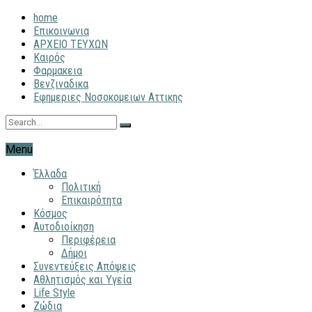
home
Επικοινωνια
ΑΡΧΕΙΟ ΤΕΥΧΩΝ
Καιρός
Φαρμακεια
Βενζιναδικα
Εφημεριες Νοσοκομειων Αττικης
Menu
Έλλαδα
Πολιτική
Επικαιρότητα
Κόσμος
Αυτοδιοίκηση
Περιφέρεια
Δήμοι
Συνεντεύξεις Απόψεις
Αθλητισμός και Υγεία
Life Style
Ζώδια