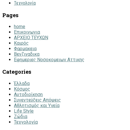
Τεχνολογία
Pages
home
Επικοινωνια
ΑΡΧΕΙΟ ΤΕΥΧΩΝ
Καιρός
Φαρμακεια
Βενζιναδικα
Εφημεριες Νοσοκομειων Αττικης
Categories
Έλλαδα
Κόσμος
Αυτοδιοίκηση
Συνεντεύξεις Απόψεις
Αθλητισμός και Υγεία
Life Style
Ζώδια
Τεχνολογία