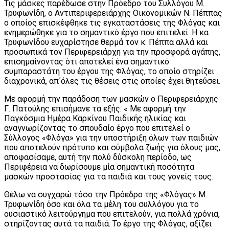
Τις μάσκες παρέδωσε στην Πρόεδρο του Συλλόγου Μ.
Τρυφωνίδη, ο Αντιπεριφερειάρχης Οικονομικών Ν. Πέππας
ο οποίος επισκέφθηκε τις εγκαταστάσεις της Φλόγας και
ενημερώθηκε για το σημαντικό έργο που επιτελεί. Η κα
Τρυφωνίδου ευχαρίστησε θερμά τον κ. Πέππα αλλά και
προσωπικά τον Περιφερειάρχη για την προσφορά αγάπης,
επισημαίνοντας ότι αποτελεί ένα σημαντικό
συμπαραστάτη του έργου της Φλόγας, το οποίο στηρίζει
διαχρονικά, απ΄όλες τις θέσεις στις οποίες έχει θητεύσει.
Με αφορμή την παράδοση των μασκών ο Περιφερειάρχης
Γ. Πατούλης επισήμανε τα εξής: « Με αφορμή την
Παγκόσμια Ημέρα Καρκίνου Παιδικής ηλικίας και
αναγνωρίζοντας το σπουδαίο έργο που επιτελεί ο
Σύλλογος «Φλόγα» για την υποστήριξη όλων των παιδιών
που αποτελούν πρότυπο και σύμβολα ζωής για όλους μας,
αποφασίσαμε, αυτή την πολύ δύσκολη περίοδο, ως
Περιφέρεια να δωρίσουμε μία σημαντική ποσότητα
μασκών προστασίας για τα παιδιά και τους γονείς τους.
Θέλω να συγχαρώ τόσο την Πρόεδρο της «Φλόγας» Μ.
Τρυφωνίδη όσο και όλα τα μέλη του συλλόγου για το
ουσιαστικό λειτούργημα που επιτελούν, για πολλά χρόνια,
στηρίζοντας αυτά τα παιδιά. Το έργο της Φλόγας, αξίζει