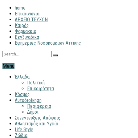
home
Επικοινωνια
ΑΡΧΕΙΟ ΤΕΥΧΩΝ
Καιρός
Φαρμακεια
Βενζιναδικα
Εφημεριες Νοσοκομειων Αττικης
Menu
Έλλαδα
Πολιτική
Επικαιρότητα
Κόσμος
Αυτοδιοίκηση
Περιφέρεια
Δήμοι
Συνεντεύξεις Απόψεις
Αθλητισμός και Υγεία
Life Style
Ζώδια