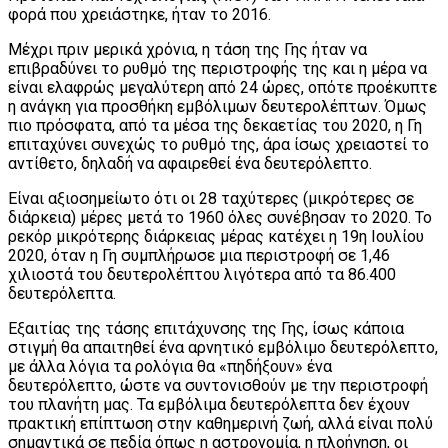
φορά που χρειάστηκε, ήταν το 2016.
Μέχρι πριν μερικά χρόνια, η τάση της Γης ήταν να
επιβραδύνει το ρυθμό της περιστροφής της και η μέρα να
είναι ελαφρώς μεγαλύτερη από 24 ώρες, οπότε προέκυπτε
η ανάγκη για προσθήκη εμβόλιμων δευτερολέπτων. Όμως
πιο πρόσφατα, από τα μέσα της δεκαετίας του 2020, η Γη
επιταχύνει συνεχώς το ρυθμό της, άρα ίσως χρειαστεί το
αντίθετο, δηλαδή να αφαιρεθεί ένα δευτερόλεπτο.
Είναι αξιοσημείωτο ότι οι 28 ταχύτερες (μικρότερες σε
διάρκεια) μέρες μετά το 1960 όλες συνέβησαν το 2020. Το
ρεκόρ μικρότερης διάρκειας μέρας κατέχει η 19η Ιουλίου
2020, όταν η Γη συμπλήρωσε μια περιστροφή σε 1,46
χιλιοστά του δευτερολέπτου λιγότερα από τα 86.400
δευτερόλεπτα.
Εξαιτίας της τάσης επιτάχυνσης της Γης, ίσως κάποια
στιγμή θα απαιτηθεί ένα αρνητικό εμβόλιμο δευτερόλεπτο,
με άλλα λόγια τα ρολόγια θα «πηδήξουν» ένα
δευτερόλεπτο, ώστε να συντονισθούν με την περιστροφή
του πλανήτη μας. Τα εμβόλιμα δευτερόλεπτα δεν έχουν
πρακτική επίπτωση στην καθημερινή ζωή, αλλά είναι πολύ
σημαντικά σε πεδία όπως η αστρονομία, η πλοήγηση, οι