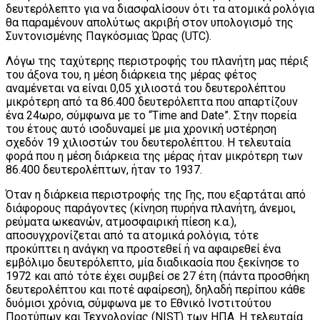
δευτερόλεπτο για να διασφαλίσουν ότι τα ατομικά ρολόγια
θα παραμένουν απολύτως ακριβή στον υπολογισμό της
Συντονισμένης Παγκόσμιας Ώρας (UTC).
Λόγω της ταχύτερης περιστροφής του πλανήτη μας πέριξ
του άξονα του, η μέση διάρκεια της μέρας φέτος
αναμένεται να είναι 0,05 χιλιοστά του δευτερολέπτου
μικρότερη από τα 86.400 δευτερόλεπτα που απαρτίζουν
ένα 24ωρο, σύμφωνα με το “Time and Date”. Στην πορεία
του έτους αυτό ισοδυναμεί με μια χρονική υστέρηση
σχεδόν 19 χιλιοστών του δευτερολέπτου. Η τελευταία
φορά που η μέση διάρκεια της μέρας ήταν μικρότερη των
86.400 δευτερολέπτων, ήταν το 1937.
Όταν η διάρκεια περιστροφής της Γης, που εξαρτάται από
διάφορους παράγοντες (κίνηση πυρήνα πλανήτη, άνεμοι,
ρεύματα ωκεανών, ατμοσφαιρική πίεση κ.α.),
αποσυγχρονίζεται από τα ατομικά ρολόγια, τότε
προκύπτει η ανάγκη να προστεθεί ή να αφαιρεθεί ένα
εμβόλιμο δευτερόλεπτο, μία διαδικασία που ξεκίνησε το
1972 και από τότε έχει συμβεί σε 27 έτη (πάντα προσθήκη
δευτερολέπτου και ποτέ αφαίρεση), δηλαδή περίπου κάθε
δυόμισι χρόνια, σύμφωνα με το Εθνικό Ινστιτούτου
Προτύπων και Τεχνολογίας (NIST) των ΗΠΑ. Η τελευταία