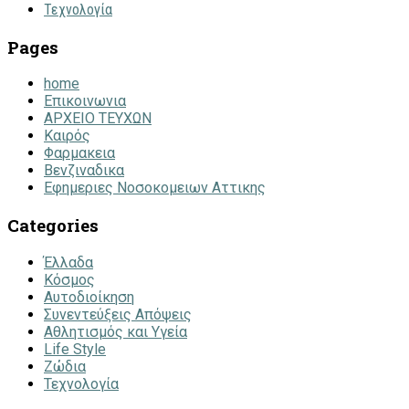
Τεχνολογία
Pages
home
Επικοινωνια
ΑΡΧΕΙΟ ΤΕΥΧΩΝ
Καιρός
Φαρμακεια
Βενζιναδικα
Εφημεριες Νοσοκομειων Αττικης
Categories
Έλλαδα
Κόσμος
Αυτοδιοίκηση
Συνεντεύξεις Απόψεις
Αθλητισμός και Υγεία
Life Style
Ζώδια
Τεχνολογία