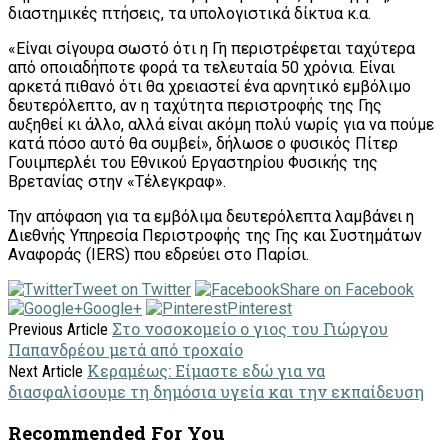
διαστημικές πτήσεις, τα υπολογιστικά δίκτυα κ.α.
«Είναι σίγουρα σωστό ότι η Γη περιστρέφεται ταχύτερα
από οποιαδήποτε φορά τα τελευταία 50 χρόνια. Είναι
αρκετά πιθανό ότι θα χρειαστεί ένα αρνητικό εμβόλιμο
δευτερόλεπτο, αν η ταχύτητα περιστροφής της Γης
αυξηθεί κι άλλο, αλλά είναι ακόμη πολύ νωρίς για να πούμε
κατά πόσο αυτό θα συμβεί», δήλωσε ο φυσικός Πίτερ
Γουιμπερλέι του Εθνικού Εργαστηρίου Φυσικής της
Βρετανίας στην «Τέλεγκραφ».
Την απόφαση για τα εμβόλιμα δευτερόλεπτα λαμβάνει η
Διεθνής Υπηρεσία Περιστροφής της Γης και Συστημάτων
Αναφοράς (IERS) που εδρεύει στο Παρίσι.
Tweet on Twitter
Share on Facebook
Google+
Pinterest
Στο νοσοκομείο ο γιος του Γιώργου
Previous Article
Παπανδρέου μετά από τροχαίο
Κεραμέως: Είμαστε εδώ για να
Next Article
διασφαλίσουμε τη δημόσια υγεία και την εκπαίδευση
Recommended For You