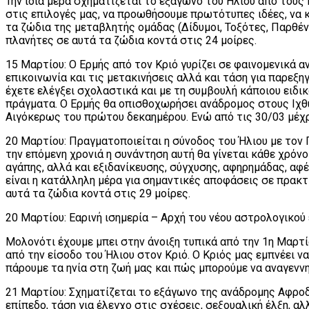
Την ίδια μέρα σχηματίζεται το εξάγωνο του Ήλιου από τους 
στις επιλογές μας, να προωθήσουμε πρωτότυπες ιδέες, να 
τα ζώδια της μεταβλητής ομάδας (Δίδυμοι, Τοξότες, Παρθένο
πλανήτες σε αυτά τα ζώδια κοντά στις 24 μοίρες.
15 Μαρτίου: Ο Ερμής από τον Κριό γυρίζει σε φαινομενικά 
επικοινωνία και τις μετακινήσεις αλλά και τάση για παρεξ
έχετε ελέγξει σχολαστικά και με τη συμβουλή κάποιου ειδικ
πράγματα. Ο Ερμής θα οπισθοχωρήσει ανάδρομος στους Ιχθύς
Αιγόκερως του πρώτου δεκαημέρου. Ενώ από τις 30/03 μέχρι
20 Μαρτίου: Πραγματοποιείται η σύνοδος του Ήλιου με τον 
την επόμενη χρονιά η συνάντηση αυτή θα γίνεται κάθε χρόνο 
αγάπης, αλλά και εξιδανίκευσης, σύγχυσης, αφηρημάδας, αφ
είναι η κατάλληλη μέρα για σημαντικές αποφάσεις σε πρακτ
αυτά τα ζώδια κοντά στις 29 μοίρες.
20 Μαρτίου: Εαρινή ισημερία – Αρχή του νέου αστρολογικού
Μολονότι έχουμε μπει στην άνοιξη τυπικά από την 1η Μαρτίο
από την είσοδο του Ήλιου στον Κριό. Ο Κριός μας εμπνέει 
πάρουμε τα ηνία στη ζωή μας και πώς μπορούμε να αναγενν
21 Μαρτίου: Σχηματίζεται το εξάγωνο της ανάδρομης Αφροδ
επίπεδο, τάση για έλεγχο στις σχέσεις, σεξουαλική έλξη, α