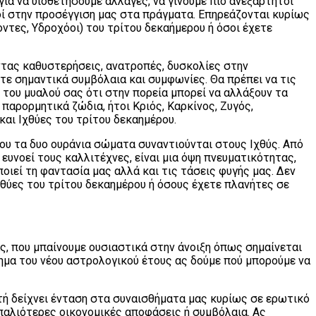
για να υιοθετήσουμε αλλαγές, να γίνουμε πιο ανεξάρτητοι
οί στην προσέγγιση μας στα πράγματα. Επηρεάζονται κυρίως
οντες, Υδροχόοι) του τρίτου δεκαήμερου ή όσοι έχετε
ώντας καθυστερήσεις, ανατροπές, δυσκολίες στην
ετε σημαντικά συμβόλαια και συμφωνίες. Θα πρέπει να τις
 του μυαλού σας ότι στην πορεία μπορεί να αλλάξουν τα
παρορμητικά ζώδια, ήτοι Κριός, Καρκίνος, Ζυγός,
και Ιχθύες του τρίτου δεκαημέρου.
που τα δυο ουράνια σώματα συναντιούνται στους Ιχθύς. Από
 ευνοεί τους καλλιτέχνες, είναι μια όψη πνευματικότητας,
οιεί τη φαντασία μας αλλά και τις τάσεις φυγής μας. Δεν
χθύες του τρίτου δεκαημέρου ή όσους έχετε πλανήτες σε
ας, που μπαίνουμε ουσιαστικά στην άνοιξη όπως σημαίνεται
νημα του νέου αστρολογικού έτους ας δούμε πού μπορούμε να
τή δείχνει ένταση στα συναισθήματα μας κυρίως σε ερωτικό
ε παλιότερες οικονομικές αποφάσεις ή συμβόλαια. Ας