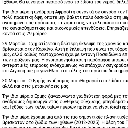
Ιχθύων. Θα ευνοήσει περισσότερο τα ζώδια του νερού, δηλαδ
Την ίδια μέρα η ανάδρομη Αφροδίτη συναντά σε σύνοδο τον Π
πολύ πρακτική όψη, οπότε μην βάλετε πολύ δύσκολα στη μέρ
αγαπημένα σας πρόσωπα, τα χόμπι σας, να χαλαρώσετε ακούγ
τις συναισθηματικές και οικονομικές επενδύσεις. Επηρεάζε
κοντά στις 29 μοίρες.
29 Μαρτίου: Σχηματίζεται η δεύτερη έκλειψη της χρονιάς κα
βρίσκεται στον Καρκίνο. Αυτή η έκλειψη που είναι ταυτόχρ
μας, αλλά καθώς ταυτόχρονα έχουμε έντονη Ποσειδώνια επι
των πράξεων μας. Η ανυπομονησία και η παρόρμηση μπορεί ν
αντιφατικές επιρροές ενδεχομένως να υπάρχουν συγκρούσει
και Αιγόκερως με γενέθλια στο τέλος του πρώτου δεκαημέρ
30 Μαρτίου: Ο Ερμής ανάδρομος οπισθοχωρεί στο ζώδιο των
αλλά και στις μετακινήσεις μας.
Την ίδια μέρα ο Ερμής ξανασυναντά για δεύτερη φορά μες τ
ανάδρομος δημιουργώντας συνθήκες σύγχυσης, μπερδεμάτων,
και Ιχθύες των τελευταίων ημερών πρέπει να είναι ιδιαίτερ
Την ίδια μέρα έχουμε μια από τις πιο σημαντικές πλανητικ
βρισκόταν στο ζώδιο των Ιχθύων (2012-2025). Η θέση του Π
εποχής και τα κυρίαρχα ιδεώδη. Κατά τη διάρκεια των προη