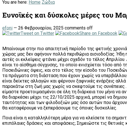
You are here:
Home
Ζώδια
Ευνοϊκές και δύσκολες μέρες του Μα
efoni
—
26 Φεβρουαρίου, 2025
comments off
Tweet on Twitter
Share on Facebook
Μπαίνουμε στην πιο απαιτητική περίοδο της φετινής χρονι
χώρας μας δεν αφήνουν πολλά περιθώρια αισιοδοξίας. Ήδη 
αυτές οι εκλείψεις φτάνει μέχρι σχεδόν το τέλος Απριλίου.
είναι το αίσθημα σύγχυσης, το οποίο ενισχύεται τόσο από τ
Ποσειδώνιες όψεις, και στο τέλος την είσοδο του Ποσειδώ
τα πράγματα στη διάσταση που έχουν χωρίς να υπερβάλλουμε
είναι δείκτες αλλαγών και φέρνουν ξαφνικές ενάρξεις αλλά
παρακάτω στη ζωή μας χωρίς να σκεφτούμε τις συνέπειες. Ά
είμαστε προετοιμασμένοι σε όλη τη διάρκεια του μήνα να α
θα διαρκέσει μέχρι τις 22/10/2025 αρχικά, μπορεί να δημι
ταυτότητας και των φιλοδοξιών μας όσο αυτών που άρχουν ή
θα καταφέρουμε να ξεπεράσουμε τις όποιες δυσκολίες.
Ποια είναι η καταλληλότερη μέρα για να κλείσετε τα σημαντ
επιπόλαιες δράσεις και αποφάσεις; Σημειώστε τις θετικές 