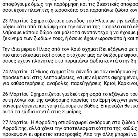
αποφύγουμε όμως την παρόρμηση και τις βιαστικές αποφάσει
όσοι έχουν πλανήτες ή ωροσκόπο στα παραπάνω ζώδια κοντ
23 Μαρτίου: Σχηματίζεται η σύνοδος του Ήλιου με την ανάδρ
κόβει κάτι από τη λάμψη και την εύνοια της. Παρόλα αυτά εί
λάβουμε κάποιο δώρο και μάλιστα αναπάντεχο ή να έχουμε μι
ξεκίνημα των ζωδίων τους, ή όσους έχουν ωροσκόπο ή και 
Την ίδια μέρα ο Ήλιος από τον Κριό σχηματίζει εξάγωνο με
πιο αποτελεσματικοί στους στόχους μας αν δείξουμε αφοσίω
όσους έχουν πλανήτες στα παραπάνω ζώδια κοντά στην 3η 
24 Μαρτίου: Ο Ήλιος σχηματίζει σύνοδο με τον ανάδρομο Ερμ
προσεκτικοί στις λεπτομέρειες, να μην είμαστε αφηρημένοι
για καθυστερήσεις, αναβολές, παρεξηγήσεις. Κριοί, Καρκίνο
26 Μαρτίου: Σχηματίζεται για δεύτερη φορά το εξάγωνο του
αυτή λόγω και της ανάδρομης πορείας του Ερμή δείχνει με
κάνουμε έρευνα και να φτάσουμε σε βάθος. Επηρεάζει θετικ
αυτά τα ζώδια κοντά στις 3 μοίρες.
27 Μαρτίου: Η Αφροδίτη οπισθοχωρεί ανάδρομη στο ζώδιο της
Αφροδίτης, αλλά χάνει την αποτελεσματικότητα της καθώς ε
προκύψουν κι αρκετές επιστροφές. Από την άλλη μπορεί να 