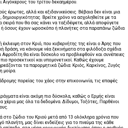
αι Αιγόκερους του τρίτου δεκαημέρου.
ς έρωτες, αλλά και εξιδανικεύσεις. Βέβαια δεν είναι μια
, δημιουργικότητας. Βρείτε χρόνο να ασχοληθείτε με τα
α σειρά που θα σας κάνει να ταξιδέψετε, αλλά αποφύγετε
ου, ή όσους έχουν ωροσκόπο ή πλανήτες στα παραπάνω ζώδια
ή έκλειψη στον Κριό, που κυβερνήτης της είναι ο Άρης που
κή δράση, να κάνουμε νέα ξεκινήματα στα φιλόδοξα σχέδια
ι Αφροδίτη θα είναι δύσκολο να προβλεφθούν και συνέπειες
 πιο προσεκτικοί και υπομονετικοί. Καθώς έχουμε
ρεάζονται τα παρορμητικά ζώδια: Κριός, Καρκίνος, Ζυγός
η μοίρα.
δρομης πορείας του χάος στην επικοινωνία, τις επαφές
πράγματα είναι ακόμη πιο δύσκολα, καθώς ο Ερμής είναι
χέρια μας όλα τα δεδομένα. Δίδυμοι, Τοξότες, Παρθένοι
ους.
ά στο ζώδιο του Κριού μετά από 13 ολόκληρα χρόνια που
 πλανήτη, μας δίνει ενδείξεις για το πνεύμα της κάθε
ό επίπεδο, στα μέσα κοινωνικής δικτύωσης όπου ο αριθμός