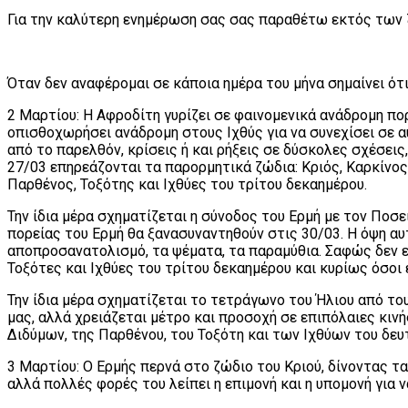
Για την καλύτερη ενημέρωση σας σας παραθέτω εκτός των ζω
Όταν δεν αναφέρομαι σε κάποια ημέρα του μήνα σημαίνει ότι
2 Μαρτίου: Η Αφροδίτη γυρίζει σε φαινομενικά ανάδρομη πορ
οπισθοχωρήσει ανάδρομη στους Ιχθύς για να συνεχίσει σε 
από το παρελθόν, κρίσεις ή και ρήξεις σε δύσκολες σχέσει
27/03 επηρεάζονται τα παρορμητικά ζώδια: Κριός, Καρκίνος,
Παρθένος, Τοξότης και Ιχθύες του τρίτου δεκαημέρου.
Την ίδια μέρα σχηματίζεται η σύνοδος του Ερμή με τον Ποσ
πορείας του Ερμή θα ξανασυναντηθούν στις 30/03. Η όψη αυτή
αποπροσανατολισμό, τα ψέματα, τα παραμύθια. Σαφώς δεν ε
Τοξότες και Ιχθύες του τρίτου δεκαημέρου και κυρίως όσοι 
Την ίδια μέρα σχηματίζεται το τετράγωνο του Ήλιου από του
μας, αλλά χρειάζεται μέτρο και προσοχή σε επιπόλαιες κιν
Διδύμων, της Παρθένου, του Τοξότη και των Ιχθύων του δε
3 Μαρτίου: Ο Ερμής περνά στο ζώδιο του Κριού, δίνοντας τα
αλλά πολλές φορές του λείπει η επιμονή και η υπομονή για 