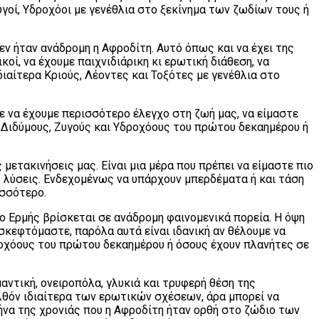
γοί, Υδροχόοι με γενέθλια στο ξεκίνημα των ζωδίων τους ή
εν ήταν ανάδρομη η Αφροδίτη. Αυτό όπως και να έχει της
κοί, να έχουμε παιχνιδιάρικη κι ερωτική διάθεση, να
διαίτερα Κριούς, Λέοντες και Τοξότες με γενέθλια στο
με να έχουμε περισσότερο έλεγχο στη ζωή μας, να είμαστε
, Διδύμους, Ζυγούς και Υδροχόους του πρώτου δεκαημέρου ή
μετακινήσεις μας. Είναι μια μέρα που πρέπει να είμαστε πιο
ς λύσεις. Ενδεχομένως να υπάρχουν μπερδέματα ή και τάση
ισσότερο.
ο Ερμής βρίσκεται σε ανάδρομη φαινομενικά πορεία. Η όψη
σκεφτόμαστε, παρόλα αυτά είναι ιδανική αν θέλουμε να
δροχόους του πρώτου δεκαημέρου ή όσους έχουν πλανήτες σε
αντική, ονειροπόλα, γλυκιά και τρυφερή θέση της
λθόν ιδιαίτερα των ερωτικών σχέσεων, άρα μπορεί να
ήνα της χρονιάς που η Αφροδίτη ήταν ορθή στο ζώδιο των