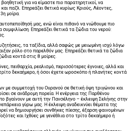
βοηθητική για να είμαστε πιο παρατηρητικοί, να
και παζλ. Επηρεάζει θετικά κυρίως Κριούς, Λέοντες,
3η μοίρα.
 αυτοπεποίθησή μας, ενώ είναι πιθανό να νιώθουμε πιο
α συμφιλίωση. Επηρεάζει θετικά τα ζώδια του νερού:
ες.
συζητήσεις, τα ταξίδια, αλλά σαφώς με μειωμένη ισχύ λόγω
αιξαν ρόλο στο παρελθόν μας. Επηρεάζει θετικά τα ζώδια
ώδια κοντά στις 8 μοίρες.
νες, πειθαρχία, ρεαλισμό, περισσότερες έγνοιες, αλλά και
 τρίτο δεκαήμερο, ή όσοι έχετε ωροσκόπο ή πλανήτες κοντά
ύων με συμμετοχή του Ουρανού σε θετική όψη τριγώνου και
ρίσει σε ανάδρομη πορεία. Η ενέργεια της Παρθένου
πο βγαίνουν με αυτή την Πανσέληνο – έκλειψη Σελήνης στην
νεπάρκεια γύρω μας. Η έκλειψη αναδεικνύει θέματα της
ορεί να δημιουργήσει συνθήκες πίεσης, έξαρση φαινομένων
οξότες και Ιχθύες με γενέθλια στο τρίτο δεκαήμερο ή