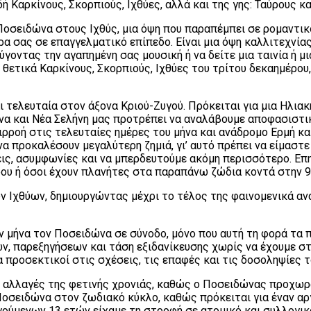
ή Καρκίνους, Σκορπιούς, Ιχθύες, αλλά και της γης: Ταύρους κ
οσειδώνα στους Ιχθύς, μια όψη που παραπέμπει σε ρομαντικού
α σας σε επαγγελματικό επίπεδο. Είναι μια όψη καλλιτεχνίας
οντας την αγαπημένη σας μουσική ή να δείτε μια ταινία ή μι
ι θετικά Καρκίνους, Σκορπιούς, Ιχθύες του τρίτου δεκαημέρ
ι τελευταία στον άξονα Κριού-Ζυγού. Πρόκειται για μια Ηλιακ
ονα και Νέα Σελήνη μας προτρέπει να αναλάβουμε αποφασιστι
ρροή στις τελευταίες ημέρες του μήνα και ανάδρομο Ερμή κα
α προκαλέσουν μεγαλύτερη ζημιά, γι’ αυτό πρέπει να είμαστε
ς, ασυμφωνίες και να μπερδευτούμε ακόμη περισσότερο. Επη
ου ή όσοι έχουν πλανήτες στα παραπάνω ζώδια κοντά στην 9
 Ιχθύων, δημιουργώντας μέχρι το τέλος της φαινομενικά ανά
ον μήνα τον Ποσειδώνα σε σύνοδο, μόνο που αυτή τη φορά τα 
 παρεξηγήσεων και τάση εξιδανίκευσης χωρίς να έχουμε στα 
α προσεκτικοί στις σχέσεις, τις επαφές και τις δοσοληψίες τ
ές αλλαγές της φετινής χρονιάς, καθώς ο Ποσειδώνας προχωρ
οσειδώνα στον ζωδιακό κύκλο, καθώς πρόκειται για έναν αργό
γούμενων 13 ετών είχαμε τη στροφή σε ατομικό και συλλογικ