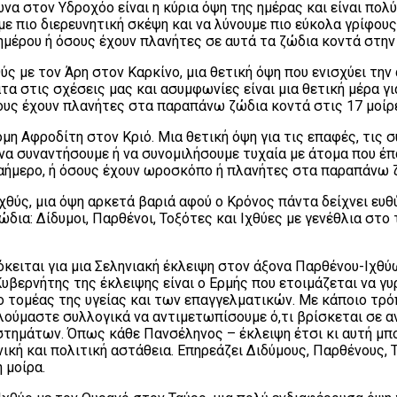
α στον Υδροχόο είναι η κύρια όψη της ημέρας και είναι πολύ 
 πιο διερευνητική σκέψη και να λύνουμε πιο εύκολα γρίφους 
μέρου ή όσους έχουν πλανήτες σε αυτά τα ζώδια κοντά στην 
ύς με τον Άρη στον Καρκίνο, μια θετική όψη που ενισχύει την
τα στις σχέσεις μας και ασυμφωνίες είναι μια θετική μέρα γι
σους έχουν πλανήτες στα παραπάνω ζώδια κοντά στις 17 μοίρ
μη Αφροδίτη στον Κριό. Μια θετική όψη για τις επαφές, τις 
να συναντήσουμε ή να συνομιλήσουμε τυχαία με άτομα που έπ
καήμερο, ή όσους έχουν ωροσκόπο ή πλανήτες στα παραπάνω ζ
χθύς, μια όψη αρκετά βαριά αφού ο Κρόνος πάντα δείχνει ευθύ
δια: Δίδυμοι, Παρθένοι, Τοξότες και Ιχθύες με γενέθλια στο
όκειται για μια Σεληνιακή έκλειψη στον άξονα Παρθένου-Ιχθ
υβερνήτης της έκλειψης είναι ο Ερμής που ετοιμάζεται να γυ
ο τομέας της υγείας και των επαγγελματικών. Με κάποιο τρό
λούμαστε συλλογικά να αντιμετωπίσουμε ό,τι βρίσκεται σε α
υστημάτων. Όπως κάθε Πανσέληνος – έκλειψη έτσι κι αυτή μπ
κή και πολιτική αστάθεια. Επηρεάζει Διδύμους, Παρθένους, Τ
 μοίρα.