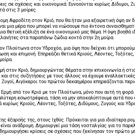
ς σε σχέσεις και οικονομικά. Ευνοούνται κυρίως Δίδυμοι, Ζυ
ά στις 3 μοίρες.
ομη Αφροδίτη στον Κριό, που θα ήταν μια εξαιρετική όψη αν δ
ναι μια μέρα που μπορεί να νιώσουμε πιο έντονα συναισθηματι
α θετική εξέλιξη σε ένα οικονομικό μας θέμα. Η όψη βοηθά ι
πλανήτες στα παραπάνω ζώδια κοντά στην 2η μοίρα.
 τον Πλούτωνα στον Υδροχόο, μια όψη που δείχνει ότι μπορού
ση και επιμονή. Επηρεάζει θετικά Κριούς, Λέοντες, Τοξότες
μοίρα.
ή στον Κριό, δημιουργώντας θέματα στην επικοινωνία ή στις 
, και στις συζητήσεις με τους άλλους να έχουμε εναλλακτικέ
ι, Ζυγοί, Αιγόκεροι του πρώτου δεκαημέρου επηρεάζονται περ
 Ερμή από τον Κριό με τον Πλούτωνα, μόνο που αυτή τη φορά 
γαλύτερη εσωστρέφεια, τάση να μην αποκαλύπτουμε αυτά που 
ά κυρίως Κριούς, Λέοντες, Τοξότες, Διδύμους, Ζυγούς και Υ
 έξαρσής της, στους Ιχθύς. Πρόκειται για μια ιδιαίτερα ρομ
ίναι ανάδρομη. Δημιουργεί μια τάση νοσταλγίας για το παρε
δημιουργήσει κρίσεις σε σχέσεις που ξεκίνησαν τον πρώτο μ