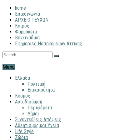
home
Επικοινωνια
ΑΡΧΕΙΟ ΤΕΥΧΩΝ
Καιρός
Φαρμακεια
Βενζιναδικα
Εφημεριες Νοσοκομειων Αττικης
Menu
Έλλαδα
Πολιτική
Επικαιρότητα
Κόσμος
Αυτοδιοίκηση
Περιφέρεια
Δήμοι
Συνεντεύξεις Απόψεις
Αθλητισμός και Υγεία
Life Style
Ζώδια