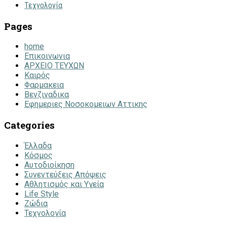
Τεχνολογία
Pages
home
Επικοινωνια
ΑΡΧΕΙΟ ΤΕΥΧΩΝ
Καιρός
Φαρμακεια
Βενζιναδικα
Εφημεριες Νοσοκομειων Αττικης
Categories
Έλλαδα
Κόσμος
Αυτοδιοίκηση
Συνεντεύξεις Απόψεις
Αθλητισμός και Υγεία
Life Style
Ζώδια
Τεχνολογία