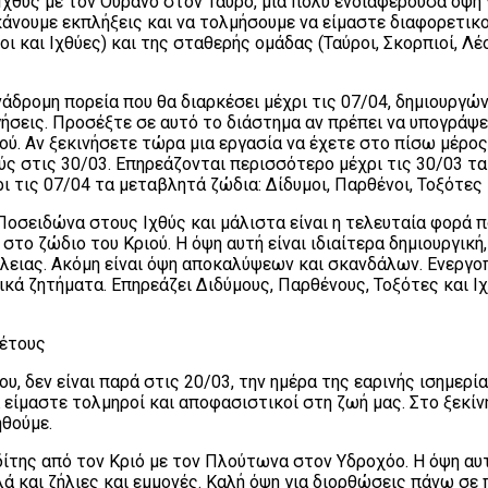
Ιχθύς με τον Ουρανό στον Ταύρο, μια πολύ ενδιαφέρουσα όψη 
κάνουμε εκπλήξεις και να τολμήσουμε να είμαστε διαφορετικ
ι και Ιχθύες) και της σταθερής ομάδας (Ταύροι, Σκορπιοί, Λέ
ανάδρομη πορεία που θα διαρκέσει μέχρι τις 07/04, δημιουργ
ηγήσεις. Προσέξτε σε αυτό το διάστημα αν πρέπει να υπογράψ
ού. Αν ξεκινήσετε τώρα μια εργασία να έχετε στο πίσω μέρος
 στις 30/03. Επηρεάζονται περισσότερο μέχρι τις 30/03 τα 
 τις 07/04 τα μεταβλητά ζώδια: Δίδυμοι, Παρθένοι, Τοξότες 
Ποσειδώνα στους Ιχθύς και μάλιστα είναι η τελευταία φορά 
στο ζώδιο του Κριού. Η όψη αυτή είναι ιδιαίτερα δημιουργική,
έλειας. Ακόμη είναι όψη αποκαλύψεων και σκανδάλων. Ενεργοπ
ικά ζητήματα. Επηρεάζει Διδύμους, Παρθένους, Τοξότες και Ι
 έτους
υ, δεν είναι παρά στις 20/03, την ημέρα της εαρινής ισημερί
να είμαστε τολμηροί και αποφασιστικοί στη ζωή μας. Στο ξεκί
ηθούμε.
ίτης από τον Κριό με τον Πλούτωνα στον Υδροχόο. Η όψη αυ
λλά και ζήλιες και εμμονές. Καλή όψη για διορθώσεις πάνω σ