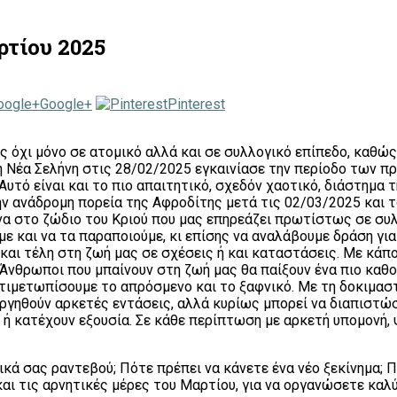
ρτίου 2025
Google+
Pinterest
άς όχι μόνο σε ατομικό αλλά και σε συλλογικό επίπεδο, καθώ
η Νέα Σελήνη στις 28/02/2025 εγκαινίασε την περίοδο των π
 Αυτό είναι και το πιο απαιτητικό, σχεδόν χαοτικό, διάστημα
ην ανάδρομη πορεία της Αφροδίτης μετά τις 02/03/2025 και τ
να στο ζώδιο του Κριού που μας επηρεάζει πρωτίστως σε συλ
 και να τα παραποιούμε, κι επίσης να αναλάβουμε δράση για
 και τέλη στη ζωή μας σε σχέσεις ή και καταστάσεις. Με κάπ
νθρωποι που μπαίνουν στη ζωή μας θα παίξουν ένα πιο καθορ
ντιμετωπίσουμε το απρόσμενο και το ξαφνικό. Με τη δοκιμασ
ουργηθούν αρκετές εντάσεις, αλλά κυρίως μπορεί να διαπιστώ
 κατέχουν εξουσία. Σε κάθε περίπτωση με αρκετή υπομονή, ψ
ικά σας ραντεβού; Πότε πρέπει να κάνετε ένα νέο ξεκίνημα; Π
και τις αρνητικές μέρες του Μαρτίου, για να οργανώσετε καλ