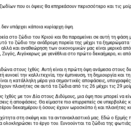
δίων που οι όψεις θα επηρεάσουν περισσότερο και τις μοίρε
 δεν υπάρχει κάποια κυρίαρχη όψη.
εία στο ζώδιο του Κριού και θα παραμείνει σε αυτή τη φάση 
αυτό το ζώδιο την ανάδρομη πορεία της μέχρι τα ξημερώματα
ς, αλλά και αναθεώρηση των οικονομικών μας είναι μερικά απ
 Ζυγός, Αιγόκερως με γενέθλια στο πρώτο δεκαήμερο, κι από 
ειδώνα στους Ιχθύς. Αυτή είναι η πρώτη όψη ανάμεσα στους 
 ευνοεί την καλλιτεχνία, την έμπνευση, τη δημιουργία και τη 
ίναι η κατάλληλη μέρα για σημαντικές αποφάσεις, υπογραφές
έχουν πλανήτες σε αυτά τα ζώδια από τις 26 μέχρι τις 29 μοί
ς Ιχθύς με τον Δία στους Διδύμους, μια όψη που μπορεί να ε
ήσεις ή αποφάσεις. Θα είμαστε πιο επιρρεπείς σε υπερβολές 
υτέρου δεκαημέρου ή όσους έχουν ωροσκόπο ή και πλανήτες 
χύτητα στη σκέψη και τα αντανακλαστικά μας. Εδώ ο Ερμής πα
να ολοκληρώσει το έργο του. Ευνοούνται τα ζώδια της φωτιάς: