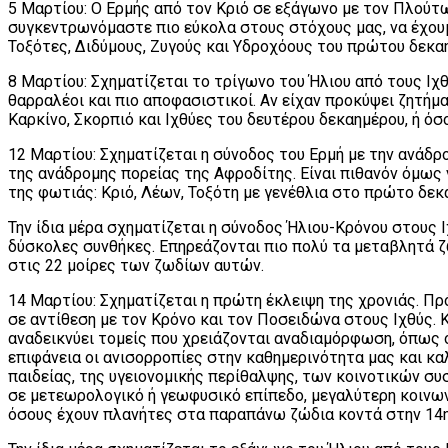
5 Μαρτίου: Ο Ερμής από τον Κριό σε εξάγωνο με τον Πλούτων
συγκεντρωνόμαστε πιο εύκολα στους στόχους μας, να έχουμε
Τοξότες, Διδύμους, Ζυγούς και Υδροχόους του πρώτου δεκαη
8 Μαρτίου: Σχηματίζεται το τρίγωνο του Ήλιου από τους Ιχθ
θαρραλέοι και πιο αποφασιστικοί. Αν είχαν προκύψει ζητήμα
Καρκίνο, Σκορπιό και Ιχθύες του δευτέρου δεκαημέρου, ή ό
12 Μαρτίου: Σχηματίζεται η σύνοδος του Ερμή με την ανάδρο
της ανάδρομης πορείας της Αφροδίτης. Είναι πιθανόν όμως 
της φωτιάς: Κριό, Λέων, Τοξότη με γενέθλια στο πρώτο δε
Την ίδια μέρα σχηματίζεται η σύνοδος Ήλιου-Κρόνου στους Ι
δύσκολες συνθήκες. Επηρεάζονται πιο πολύ τα μεταβλητά ζώ
στις 22 μοίρες των ζωδίων αυτών.
14 Μαρτίου: Σχηματίζεται η πρώτη έκλειψη της χρονιάς. Πρ
σε αντίθεση με τον Κρόνο και τον Ποσειδώνα στους Ιχθύς. Κ
αναδεικνύει τομείς που χρειάζονται αναδιαμόρφωση, όπως 
επιφάνεια οι ανισορροπίες στην καθημερινότητα μας και κα
παιδείας, της υγειονομικής περίθαλψης, των κοινοτικών σ
σε μετεωρολογικό ή γεωφυσικό επίπεδο, μεγαλύτερη κοινωνι
όσους έχουν πλανήτες στα παραπάνω ζώδια κοντά στην 14η