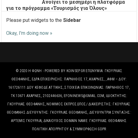
Ανοίγει το μεσημέρι η πλατφόρμα
για το πρόγραμμα «Τουρισμός για Όλους»
Please put widgets to the
Sidebar
Okay, I'm doing now »
© 2020
Η ΦΩΝΉ
- POWERED BY
KOINSEP.GR
ΕΠΩΝΥΜΊΑ: ΓΚΟΥΡΛΙΑΣ
ΘΕΟΦΑΝΗΣ, ΈΔΡΑ ΕΠΙΧΕΙΡΗΣΗΣ: ΠΑΡΝΗΘΟΣ 17, ΑΧΑΡΝΕΣ, , ΑΦΜ – ΔΟΥ:
161726111 ΔΟΥ ΚΕΦΟΔΕ ΑΤΤΙΚΗΣ, ΣΤΟΙΧΕΊΑ ΕΠΙΚΟΙΝΩΝΊΑΣ: ΠΑΡΝΗΘΟΣ 17,
ΤΚ:13671 ΑΧΑΡΝΕΣ, 2102446636, EFONINEWS@GMAIL.COM, ΙΔΙΟΚΤΗΤΗΣ:
ΓΚΟΥΡΛΙΑΣ ΘΕΟΦΑΝΗΣ, ΝΟΜΙΜΟΣ ΕΚΠΡΟΣΩΠΟΣ/ ΔΙΑΧΕΙΡΙΣΤΗΣ: ΓΚΟΥΡΛΙΑΣ
ΘΕΟΦΑΝΗΣ ΔΙΕΥΘΥΝΤΗΣ: ΓΚΟΥΡΛΙΑΣ ΘΕΟΦΑΝΗΣ, ΔΙΕΥΘΥΝΤΡΙΑ ΣΥΝΤΑΞΗΣ:
ΑΡΤΕΜΙΣ ΓΚΟΥΡΛΙΑ, ΔΙΚΑΙΟΎΧΟΣ DOMAIN NAME: ΓΚΟΥΡΛΙΑΣ ΘΕΟΦΑΝΗΣ
ΠΟΛΙΤΙΚΉ ΑΠΟΡΡΉΤΟΥ & ΣΥΜΜΌΡΦΩΣΗ GDPR