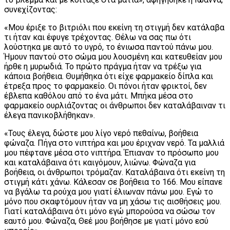
συνεχίζοντας:
«Μου έριξε το βιτριόλι που εκείνη τη στιγμή δεν κατάλαβα
τι ήταν και έφυγε τρέχοντας. Θέλω να σας πω ότι
λούστηκα με αυτό το υγρό, το ένιωσα παντού πάνω μου.
Ήμουν παντού στο σώμα μου λουσμένη και κατευθείαν μου
ήρθε η μυρωδιά. Το πρώτο πράγμα ήταν να τρέξω για
κάποια βοήθεια. Θυμήθηκα ότι είχε φαρμακείο δίπλα και
έτρεξα προς το φαρμακείο. Οι πόνοι ήταν φρικτοί, δεν
έβλεπα καθόλου από το ένα μάτι. Μπήκα μέσα στο
φαρμακείο ουρλιάζοντας οι άνθρωποι δεν καταλάβαιναν τι
έλεγα πανικοβλήθηκαν».
«Τους έλεγα, δώστε μου λίγο νερό πεθαίνω, βοήθεια
φώναζα. Πήγα στο νιπτήρα και μου έριχναν νερό. Τα μαλλιά
μου πέφτανε μέσα στο νιπτήρα. Έπιαναν το πρόσωπο μου
και καταλάβαινα ότι καιγόμουν, λιώνω. Φώναζα για
βοήθεια, οι άνθρωποι τρόμαζαν. Καταλάβαινα ότι εκείνη τη
στιγμή κάτι χάνω. Κάλεσαν σε βοήθεια το 166. Μου είπανε
να βγάλω τα ρούχα μου γιατί έλιωναν πάνω μου. Εγώ το
μόνο που σκαφτόμουν ήταν να μη χάσω τις αισθήσεις μου.
Γιατί καταλάβαινα ότι μόνο εγώ μπορούσα να σώσω τον
εαυτό μου. Φώναζα, Θεέ μου βοήθησε με γιατί μόνο εσύ