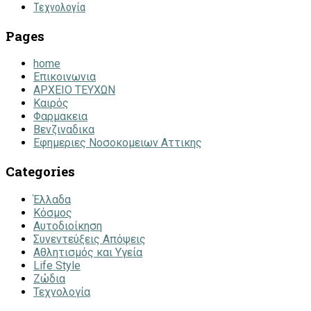
Τεχνολογία
Pages
home
Επικοινωνια
ΑΡΧΕΙΟ ΤΕΥΧΩΝ
Καιρός
Φαρμακεια
Βενζιναδικα
Εφημεριες Νοσοκομειων Αττικης
Categories
Έλλαδα
Κόσμος
Αυτοδιοίκηση
Συνεντεύξεις Απόψεις
Αθλητισμός και Υγεία
Life Style
Ζώδια
Τεχνολογία