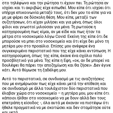
στο τηλέφωνο και την ρώτησα τι έχουν πει. Τη ρώτησα αν
ισχύει και τι ακριβώς είχε ειπωθεί. Μου είπε ότι ισχύει ότι
υπήρχε επικοινωνία μεταξύ τους, ότι δεν μου το είπε για να
μη με φέρει σε δύσκολη θέση. Μου είπε, μεταξύ των
συζητήσεων, ότι είχαν μιλήσει και για μένα, όπως όλοι
φίλοι και γνωστοί μιλούσαν για μένα. Τη ρωτούσε η
κατηγορουμένη πως είμαι, αν με είδε και πως ήταν τα
μέτρα στο νοσοκομείο λόγω Covid. Εκείνη της είπε ότι δε
μπορούσε να μπει στο νοσοκομείο και ότι είχε δει μόνο τη
μητέρα μου στο προαύλιο. Επίσης μου ανέφερε ένα
συγκεκριμένο περιστατικό που της είχε κάνει εντύπωση. Η
κατηγορούμενη, όπως της είπε, έκανε ένα σχόλιο πολύ
προσβλητικό για μένα. Της είπε η Εφη, «οκ, αν δε μπορεί να
δουλέψει θα πάρει την αποζημίωση και θα ζήσει». Δεν έγινε
κάτι. Αυτό θύμωσε τη ξαδέλφη μου.
Αυτό το περιστατικό, σε συνδυασμό με τις αναζητήσεις
που με ενημέρωσαν πως είχε κάνει μετά την επίθεση και
σε συνδυασμό με άλλα τουλάχιστον δύο περιστατικά που
έλαβαν χώρα στο νοσοκομείο – η μητέρα μου, μου είπε ότι
κάποιοι ήλθαν στο νοσοκομείο να με δουν αλλά δεν τους
επετράπη η είσοδος -, όλα αυτά με έκαναν να πιστέψω ότι
ήθελε πραγματικά να με σκοτώσει και δεν σταμάτησε ούτε
και μετά.