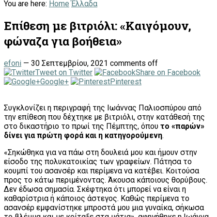
You are here:
Home
Έλλαδα
Επίθεση με βιτριόλι: «Καιγόμουν,
φώναζα για βοήθεια»
efoni
—
30 Σεπτεμβρίου, 2021
comments off
Tweet on Twitter
Share on Facebook
Google+
Pinterest
Συγκλονίζει η περιγραφή της Ιωάννας Παλιοσπύρου από
την επίθεση που δέχτηκε με βιτριόλι, στην κατάθεσή της
στο δικαστήριο το πρωί της Πέμπτης, όπου
το «παρών»
δίνει για πρώτη φορά και η κατηγορούμενη
.
«Σηκώθηκα για να πάω στη δουλειά μου και ήμουν στην
είσοδο της πολυκατοικίας των γραφείων. Πάτησα το
κουμπί του ασανσέρ και περίμενα να κατέβει. Κοιτούσα
προς το κάτω περιμένοντας. Άκουσα κάποιους θορύβους.
Δεν έδωσα σημασία. Σκέφτηκα ότι μπορεί να είναι η
καθαρίστρια ή κάποιος άστεγος. Καθώς περίμενα το
ασανσέρ εμφανίστηκε μπροστά μου μια γυναίκα, σήκωσα
το βλέμμα και με κοίταξε στα μάτια», αφηγήθηκε η Ιωάννα,