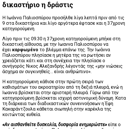
δικαστήριο η δράστις
Η Ιωάννα Παλιοσπύρου προσήλθε λίγα λεπτά πριν από τις
9 στα δικαστήρια και λίγο αργότερα έφτασε και η 37χρονη
κατηγορούμενη.
Λίγο πριν τις 09.30 η 37χρονη κατηγορούμενη μπήκε στη
δικαστική αίθουσα, με την Ιωαννα Παλιοσπύρου να
έχει
καρφωμένο
το βλέμμα επάνω της. Την Ιωάννα
Παλιοσπύρου πλησίασε η μητέρα της να ρωτήσει αν
χρειάζεται κάτι και στη συνέχεια την πλησίασε ο
συνήγορός Νικος Αλεξανδρής λέγοντάς της «μην νιώσεις
άσχημα αν συγκινηθείς… είναι ανθρώπινο».
Η κατηγορούμενη κάθισε στην πρώτη σειρά των
καθισμάτων του ακροατηρίου από τη δεξιά πλευρά, ενώ η
Ιωαννα βρίσκεται στην αριστερή πλευρά. Γύρω από την
κατηγορούμενη βρίσκεται ισχυρή αστυνομική δύναμη. Κατα
τη διάρκεια των διαδικαστικών συνεννοήσεων η Έφη
Κακαράντζουλα κάθεται σιωπηλή στην καρέκλα της
κοιτώντας ευθεία.
«Αν αισθανθείτε δυσκολία, δυσφορία ενημερώστε»
είπε ο