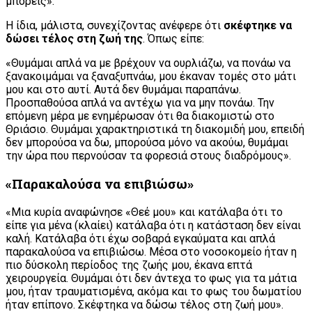
μπορείς».
Η ίδια, μάλιστα, συνεχίζοντας ανέφερε ότι
σκέφτηκε να
δώσει τέλος στη ζωή της
. Όπως είπε:
«Θυμάμαι απλά να με βρέχουν να ουρλιάζω, να πονάω να
ξανακοιμάμαι να ξαναξυπνάω, μου έκαναν τομές στο μάτι
μου και στο αυτί. Αυτά δεν θυμάμαι παραπάνω.
Προσπαθούσα απλά να αντέχω για να μην πονάω. Την
επόμενη μέρα με ενημέρωσαν ότι θα διακομιστώ στο
Θριάσιο. Θυμάμαι χαρακτηριστικά τη διακομιδή μου, επειδή
δεν μπορούσα να δω, μπορούσα μόνο να ακούω, θυμάμαι
την ώρα που περνούσαν τα φορεσιά στους διαδρόμους».
«Παρακαλούσα να επιβιώσω»
«Μια κυρία αναφώνησε «Θεέ μου» και κατάλαβα ότι το
είπε για μένα (κλαίει) κατάλαβα ότι η κατάσταση δεν είναι
καλή. Κατάλαβα ότι έχω σοβαρά εγκαύματα και απλά
παρακαλούσα να επιβιώσω. Μέσα στο νοσοκομείο ήταν η
πιο δύσκολη περίοδος της ζωής μου, έκανα επτά
χειρουργεία. Θυμάμαι ότι δεν άντεχα το φως για τα μάτια
μου, ήταν τραυματισμένα, ακόμα και το φως του δωματίου
ήταν επίπονο. Σκέφτηκα να δώσω τέλος στη ζωή μου».