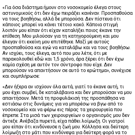
«Για όσα διάστημα ήμουν στο νοσοκομείο έλεγα στους
αστυνομικούς ότι δεν έχω πειράξει κανέναν. Προσπαθούσα
να τους βοηθήσω, αλλά δε μπορούσα. Δεν πίστευα ότι
κάποιος μπορεί να κάνει τέτοιο κακό. Κάποια στιγμή
λοιπόν μου είπαν ότι είχαν καταλήξει ποιος έκανε την
επίθεση. Μου μιλούσαν για τη κατηγορούμενη και μου
έλεγαν ότι εκείνη μου επιτέθηκε. Μαζί με αυτούς
προσπαθούσα και εγώ να καταλάβω και να τους βοηθήσω.
Αν ισχύει, τους έλεγα, αυτό που μου λέτε, ότι με
παρακολουθεί εδώ και 1,5 χρόνο, άρα ξέρει ότι δεν έχω
καμία σχέση με αυτόν τον σύντροφο που είχε. Δεν
μπορούσαν να απαντήσουν σε αυτό το ερώτημα», συνέχισε
και συμπλήρωσε:
«Δεν ήξερα αν ισχύουν όλα αυτά, γιατί το έκανε αυτή, τι
μου έχει συμβεί, δε καταλάβαινα και δεν μπορούσαν να μου
απαντήσουν. Μετά τη προφυλάκισή της προσπάθησα να
εστιάσω στις δυνάμεις για να μπορέσω να βγω από το
νοσοκομείο και να φέρω εις πέρας τα χειρουργεία που
έπρεπε. Στα μισά των χειρουργείων ο οργανισμός μου δεν
άντεξε. Ανέβαζα πυρετό, είχα πάθει λοίμωξη. Οι γιατροί
μου είπαν ότι κινδύνευσε η ζωή μου. Κόλλησα και δεύτερη
λοίμωξη στο μάτι που κινδύνεψα για δεύτερη φορά να το