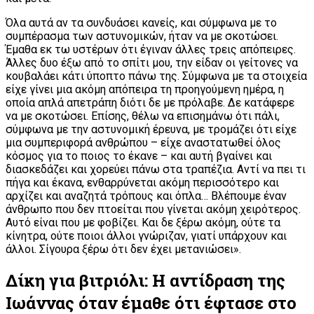
Όλα αυτά αν τα συνδυάσει κανείς, και σύμφωνα με το
συμπέρασμα των αστυνομικών, ήταν να με σκοτώσει.
Έμαθα εκ τω υστέρων ότι έγιναν άλλες τρεις απόπειρες.
Άλλες δυο έξω από το σπίτι μου, την είδαν οι γείτονες να
κουβαλάει κάτι ύποπτο πάνω της. Σύμφωνα με τα στοιχεία
είχε γίνει μια ακόμη απόπειρα τη προηγούμενη ημέρα, η
οποία απλά απετράπη διότι δε με πρόλαβε. Δε κατάφερε
να με σκοτώσει. Επίσης, θέλω να επισημάνω ότι πάλι,
σύμφωνα με την αστυνομική έρευνα, με τρομάζει ότι είχε
μια συμπεριφορά ανθρώπου – είχε αναστατωθεί όλος
κόσμος για το ποιος το έκανε – και αυτή βγαίνει και
διασκεδάζει και χορεύει πάνω στα τραπέζια. Αντί να πει τι
πήγα και έκανα, ενθαρρύνεται ακόμη περισσότερο και
αρχίζει και αναζητά τρόπους και όπλα… Βλέπουμε έναν
άνθρωπο που δεν πτοείται που γίνεται ακόμη χειρότερος.
Αυτό είναι που με φοβίζει. Και δε ξέρω ακόμη, ούτε τα
κίνητρα, ούτε ποιοι άλλοι γνώριζαν, γιατί υπάρχουν και
άλλοι. Σίγουρα ξέρω ότι δεν έχει μετανιώσει».
Δίκη για βιτριόλι: Η αντίδραση της
Ιωάννας όταν έμαθε ότι έφτασε στο