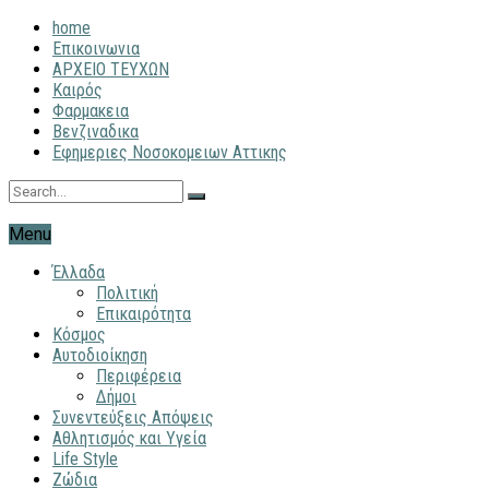
home
Επικοινωνια
ΑΡΧΕΙΟ ΤΕΥΧΩΝ
Καιρός
Φαρμακεια
Βενζιναδικα
Εφημεριες Νοσοκομειων Αττικης
Menu
Έλλαδα
Πολιτική
Επικαιρότητα
Κόσμος
Αυτοδιοίκηση
Περιφέρεια
Δήμοι
Συνεντεύξεις Απόψεις
Αθλητισμός και Υγεία
Life Style
Ζώδια