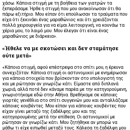
χάσω. Κάποια στιγμή με τη βοήθεια των γιατρών τα
ξεπεράσαμε. Ήρθε η στιγμή που μου ανακοίνωσαν ότι θα
πάρω εξιτήριο. Μου είπαν ότι επούλωσαν τα τραύματα που
είχα ότι ξεκινάει ένας μαραθώνιος και ότι χρειάζονται
πολλά χειρουργεία για να είμαι λειτουργική, να κουνάω τα
χέρια μου, το λαιμό μου. Μου έλεγαν ότι είναι ένας
μαραθώνιος με διάρκεια».
«Ήθελε να με σκοτώσει και δεν σταμάτησε
ούτε μετά»
«Κάποια στιγμή, αφού επέστρεψα στο σπίτι μου, η έρευνα
συνεχιζόταν. Κάποια στιγμή οι αστυνομικοί με ενημέρωσαν
για κάποια στοιχεία που βρίσκονταν στο υπολογιστή της
και με ρώτησαν αν γνωρίζω κάτι. Είμαστε από διπλανά
χωριά, αλλά ποτέ δεν κάναμε παρέα με την κατηγορούμενη,
γνωριστήκαμε εδώ στην Αθήνα. Βρεθήκαμε σε κάποιες
γιορτές γενέθλια στο σπίτι συγγενών μου και ανταλλάζαμε
κάποιες κουβέντες. Μου είπαν για κάποιες κουβέντες που
είχαν γίνει μεταξύ της ξαδέλφης μου και της
κατηγορουμένης μετά την επίθεση. Οι αστυνομικοί με
ρώτησαν αν γνωρίζω κάτι. Μου ζητήθηκε αν μπορώ να
μάθω τι είχε ειπωθεί μεταξύ τους. Κάλεσα τη ξαδέλφη μου