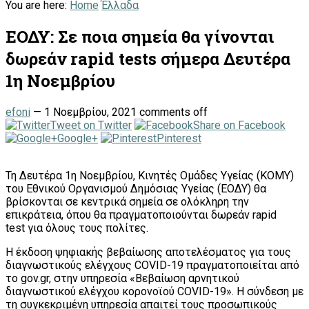
You are here:
Home
Έλλαδα
ΕΟΔΥ: Σε ποια σημεία θα γίνονται
δωρεάν rapid tests σήμερα Δευτέρα
1η Νοεμβρίου
efoni
—
1 Νοεμβρίου, 2021
comments off
Tweet on Twitter
Share on Facebook
Google+
Pinterest
Τη Δευτέρα 1η Νοεμβρίου, Κινητές Ομάδες Υγείας (ΚΟΜΥ)
του Εθνικού Οργανισμού Δημόσιας Υγείας (ΕΟΔΥ) θα
βρίσκονται σε κεντρικά σημεία σε ολόκληρη την
επικράτεια, όπου θα πραγματοποιούνται δωρεάν rapid
test για όλους τους πολίτες.
Η έκδοση ψηφιακής βεβαίωσης αποτελέσματος για τους
διαγνωστικούς ελέγχους COVID-19 πραγματοποιείται από
το gov.gr, στην υπηρεσία «Βεβαίωση αρνητικού
διαγνωστικού ελέγχου κορονοϊού COVID-19». Η σύνδεση με
τη συγκεκριμένη υπηρεσία απαιτεί τους προσωπικούς