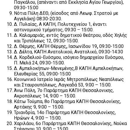
Παγκάλου, (απέναντι από Εκκλησία Αγίου Γεωργίου),
09:30-15:00
Νότια Πύλη ΔΕΘ, (είσοδος από Λεωφ. Στρατού με
Αγγελάκη) 08:30-20:30.
Δ. Πυλαίας, Α ΚΑΠΗ, Πολυτεχνείου 1, έναντι
αστυνομικού τμήματος, 09:30 – 15:00.
Δ. Καλαμαριάς, εντός δημοτικού θεάτρου, οδός Χηλής
και Τριπόλεως 12, 09:30-15:00.
Δ. Θέρμης, ΚΑΠΗ Θέρμης
,
Ιασωνίδου 19
,
09:30-15:00
Δ. Δέλτα, ΚΑΠΗ Ανατολικού, Ανατολικό, 09:30-14:30
Δ. Κορδελιού-Ευόσμου, ισόγειο δημαρχείου Ευόσμου,
Π. Μελά 24, 09:30-15:00.
Δ. Αμπελοκήπων-Μενεμένης,Β ΚΑΠΗ Αμπελοκήπων,
Ελευθερίας 55, 09:00-15:00
Κοινωνικό Ιατρείο Ιεράς Μητροπόλεως Νεαπόλεως
και Σταυρουπόλεως, Λαγκαδά 53, 9:00 – 15:00.
Άνω Πόλη, 7ο Παράρτημα ΚΑΠΗ Θεσσαλονικης,
Ακροπόλεως 14, 9:00 – 15:00.
Κάτω Τούμπα, 8ο Παράρτημα ΚΑΠΗ Θεσσαλονίκης,
Αρτάκης 9, 9:00 – 15:00.
Τριανδρία, 14ο Παράρτημα ΚΑΠΗ Θεσσαλονίκης,
Ηρώων 4, 9:00 – 15:00.
Χαριλάου, 6ο Παράρτημα ΚΑΠΗ Θεσσαλονίκης, Νούκα
Στέφανου 10, 9:00 – 15:00.