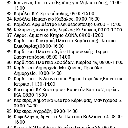
Ιωάννινα, Τρίστενο (Έξοδος για Μηλιωτάδες), 11.00-
13.00
Καβάλα, Κ.Υ. Χρυσούπολης, 09:00-15:00
Καβάλα, Νομαρχείο Καβάλας, 09:00-15:00
Καβάλα, Αμφιθέατρο Ελευθερούπολης 09:00 – 15:00
Κάλυμνος, κεντρικός λιμένας Καλύμνου, 09:00-17:00
Λέρος, Δημοτικό Κτήριο ΔΟΝΑ, 09:00-15:00
Καρδίτσα, Κεντρική Πλατεία Καρδίτσας(Πλατεία
Ελευθερίας),08:00-16:00
Καρδίτσα, Πλατεία Αγίας Παρασκευής. Τέρμα
Σαρανταπόρου, 08:00-14:00
Καρδίτσα, Πλατεία Σοφάδων, Κιερίου 49, 08:00-11:00
Καρδίτσα, Δημαρχείο Μουζακίου, Προαύλιο
Δημαρχείο, 10:00-14:00
Καρδίτσα, Τ.Κ Λεονταρίου Δήμου Σοφάδων,Κοινοτικό
Ιατρείο ,11:30-14:00
Καστοριά, ΚΥ Καστορίας, Καπετάν Κώττα 2, πρώην
ΙΚΑ, 08:30-15:30
Κέρκυρα, Δημοτικό Θέατρο Κέρκυρας, Μάντζαρου 5,
09.00-14.00
Κέρκυρα, Αχαράβη, 09.30-14.30
Κεφαλληνία, Αργοστόλι, Πλατεία Βαλλιάνου 4, 08:00-
16:00
Κιλκίς, ΚΑΠΗ Κιλκίς, Καπέτα Γεωργίου 26, 09:00-