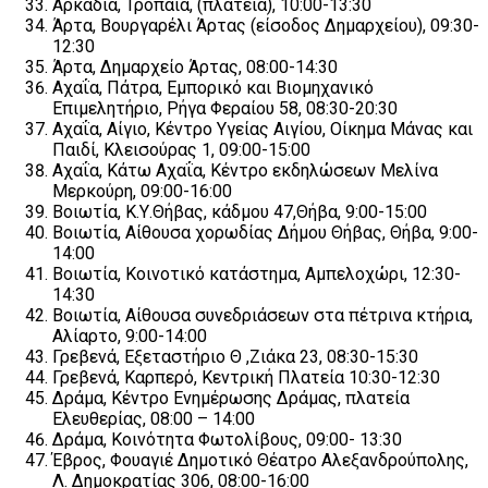
Αρκαδία, Τρόπαια, (πλατεία), 10:00-13:30
Άρτα, Βουργαρέλι Άρτας (είσοδος Δημαρχείου), 09:30-
12:30
Άρτα, Δημαρχείο Άρτας, 08:00-14:30
Αχαΐα, Πάτρα, Εμπορικό και Βιομηχανικό
Επιμελητήριο, Ρήγα Φεραίου 58, 08:30-20:30
Αχαΐα, Αίγιο, Κέντρο Υγείας Αιγίου, Οίκημα Μάνας και
Παιδί, Κλεισούρας 1, 09:00-15:00
Αχαΐα, Κάτω Αχαΐα, Κέντρο εκδηλώσεων Μελίνα
Μερκούρη, 09:00-16:00
Βοιωτία, Κ.Υ.Θήβας, κάδμου 47,Θήβα, 9:00-15:00
Βοιωτία, Αίθουσα χορωδίας Δήμου Θήβας, Θήβα, 9:00-
14:00
Βοιωτία, Κοινοτικό κατάστημα, Αμπελοχώρι, 12:30-
14:30
Βοιωτία, Αίθουσα συνεδριάσεων στα πέτρινα κτήρια,
Αλίαρτο, 9:00-14:00
Γρεβενά, Εξεταστήριο Θ ,Ζιάκα 23, 08:30-15:30
Γρεβενά, Καρπερό, Κεντρική Πλατεία 10:30-12:30
Δράμα, Κέντρο Ενημέρωσης Δράμας, πλατεία
Ελευθερίας, 08:00 – 14:00
Δράμα, Κοινότητα Φωτολίβους, 09:00- 13:30
Έβρος, Φουαγιέ Δημοτικό Θέατρο Αλεξανδρούπολης,
Λ. Δημοκρατίας 306, 08:00-16:00