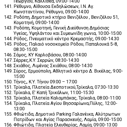
Γεωργίου, Καλλιθέα, 09:00-14:00
Ρέθυμνο, Αίθουσα Εκδηλώσεων, Ι.Ν. Αγ.
Κωνσταντίνου, Ρέθυμνο, 09:00-14:00
Ροδόπη, Δημοτικό κτήριο Βενιζέλου , Βενιζέλου 51,
Κομοτηνή, 09:00-14:00
Ροδόπη, Κομοτηνή, Γενική Διεύθυνση Δημόσιας
Υγείας, Υψηλάντου και Συμεωνίδη γωνια, 10:00-15:00
Ρόδος, Πνευματικό κέντρο Κρεμαστής, 09.00-14.30
Ρόδος, Παλαιό νοσοκομείο Ρόδου, Παπαλουκά 5-8,
08.30-15.00
Σάμος, ΚΥ Καρλοβάσου, 08:00-14:00
Σέρρες,Κ.Υ. Σερρών, 08:30-14:30
Σκιάθος, Λιμένας Σκιάθου, 08:00-14:30
Σύρος, Ερμούπολη, Αθλητικό κέντρο Δ. Βικέλας, 9:00-
15:00
Τήνος,, Κ.Υ. Τήνου 09:00 – 17:00
Τρίκαλα, Πλατεία Δεσποτικού,Τρίκαλα, 07:30-13:30
Τρίκαλα, Ε’ Καπή Τρικάλων, 11:00-15:30
Τρίκαλα, Πλατεία Καλαμπάκας, Τρίκαλα, 08:00-11:00
Τρίκαλα, Πλατεία Αγίου Βησσαρίωνα,Πύλης, 12:00-
13:00
Φθιώτιδα, Δημοτικό Parking Γαλανέικα, Αλύτρωτων
Πατρίδων και Αγίας Παρασκευής, Λαμία, 09:00-15:00
Φθιώτιδα, Πλατεία Ελευθερίας, Λαμία, 09:00-13:00