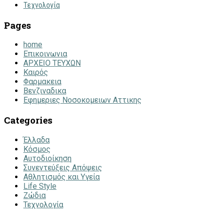
Τεχνολογία
Pages
home
Επικοινωνια
ΑΡΧΕΙΟ ΤΕΥΧΩΝ
Καιρός
Φαρμακεια
Βενζιναδικα
Εφημεριες Νοσοκομειων Αττικης
Categories
Έλλαδα
Κόσμος
Αυτοδιοίκηση
Συνεντεύξεις Απόψεις
Αθλητισμός και Υγεία
Life Style
Ζώδια
Τεχνολογία