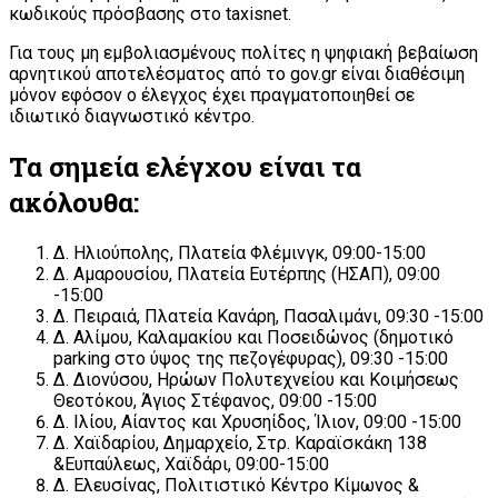
κωδικούς πρόσβασης στο taxisnet.
Για τους μη εμβολιασμένους πολίτες η ψηφιακή βεβαίωση
αρνητικού αποτελέσματος από το gov.gr είναι διαθέσιμη
μόνον εφόσον ο έλεγχος έχει πραγματοποιηθεί σε
ιδιωτικό διαγνωστικό κέντρο.
Τα σημεία ελέγχου είναι τα
ακόλουθα:
Δ. Ηλιούπολης, Πλατεία Φλέμινγκ, 09:00-15:00
Δ. Αμαρουσίου, Πλατεία Ευτέρπης (ΗΣΑΠ), 09:00
-15:00
Δ. Πειραιά, Πλατεία Κανάρη, Πασαλιμάνι, 09:30 -15:00
Δ. Αλίμου, Καλαμακίου και Ποσειδώνος (δημοτικό
parking στο ύψος της πεζογέφυρας), 09:30 -15:00
Δ. Διονύσου, Ηρώων Πολυτεχνείου και Κοιμήσεως
Θεοτόκου, Άγιος Στέφανος, 09:00 -15:00
Δ. Ιλίου, Αίαντος και Χρυσηίδος, Ίλιον, 09:00 -15:00
Δ. Χαϊδαρίου, Δημαρχείο, Στρ. Καραϊσκάκη 138
&Ευπαύλεως, Χαϊδάρι, 09:00-15:00
Δ. Ελευσίνας, Πολιτιστικό Κέντρο Κίμωνος &