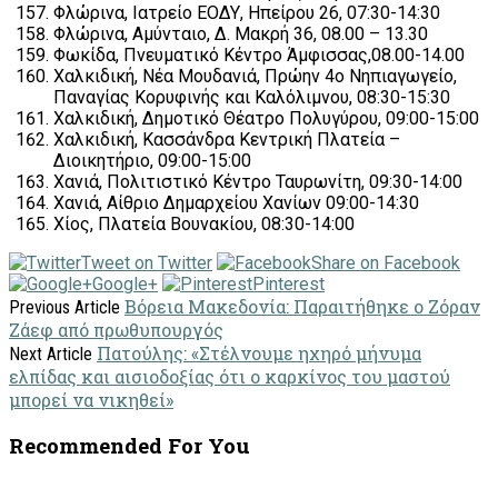
Φλώρινα, Ιατρείο ΕΟΔΥ, Ηπείρου 26, 07:30-14:30
Φλώρινα, Αμύνταιο, Δ. Μακρή 36, 08.00 – 13.30
Φωκίδα, Πνευματικό Κέντρο Άμφισσας,08.00-14.00
Χαλκιδική, Νέα Μουδανιά, Πρώην 4ο Νηπιαγωγείο,
Παναγίας Κορυφινής και Καλόλιμνου, 08:30-15:30
Χαλκιδική, Δημοτικό Θέατρο Πολυγύρου, 09:00-15:00
Χαλκιδική, Κασσάνδρα Κεντρική Πλατεία –
Διοικητήριο, 09:00-15:00
Χανιά, Πολιτιστικό Κέντρο Ταυρωνίτη, 09:30-14:00
Χανιά, Αίθριο Δημαρχείου Χανίων 09:00-14:30
Χίος, Πλατεία Βουνακίου, 08:30-14:00
Tweet on Twitter
Share on Facebook
Google+
Pinterest
Βόρεια Μακεδονία: Παραιτήθηκε ο Ζόραν
Previous Article
Ζάεφ από πρωθυπουργός
Πατούλης: «Στέλνουμε ηχηρό μήνυμα
Next Article
ελπίδας και αισιοδοξίας ότι ο καρκίνος του μαστού
μπορεί να νικηθεί»
Recommended For You