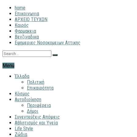
home
Επικοινωνια
ΑΡΧΕΙΟ ΤΕΥΧΩΝ
Καιρός
Φαρμακεια
Βενζιναδικα
Εφημεριες Νοσοκομειων Αττικης
Menu
Έλλαδα
Πολιτική
Επικαιρότητα
Κόσμος
Αυτοδιοίκηση
Περιφέρεια
Δήμοι
Συνεντεύξεις Απόψεις
Αθλητισμός και Υγεία
Life Style
Ζώδια