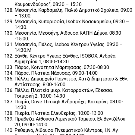
Κουμουνδούρος”, 08:30 – 15:30.
Μεσσηνία, Καρδαμύλη, Παλιό Δημοτικό Σχολείο, 09:00
– 13:00.
Μεσσηνία, Κυπαρισσία, Isobox Νοσοκομείου, 09:30 –
14:30.
Μεσσηνία, Μεσσήνη, Αίθουσα ΚΑΠΗ Δήμου. 08:30
-15:00.
Μεσσηνία, Πύλος, Isobox Κέντρου Υγείας. 09:30 –
14:30.Μ
Ξάνθη, Κέντρο Υγείας Ξάνθης, ISOBOX, Ανδρέα
Δημητρίου 1, 08:30-14:30
Πάρος, Κοινότητα Μάρπησσας, 07:30-08:30
Πάρος, Πλατεία Νάουσας, 09:00-14:00
Πέλλα, Δημαρχείο Γιαννιτσά, Χατζηδημητριου & Εθν.
Αντίστασης, 8:00-16:00
Πέλλα, Πλατεία μικρ. Καταρρακτών, Έδεσσα,
Τσιμισκή 2, 10:00-14:30
Πιερία, Drive Through Ανδρομάχη, Κατερίνη, 08:00-
14:30
Πιερία, Πλατεία Ελευθερίας, 10:00-13:00
Πρέβεζα, Αίθουσα Λιμενικού Ταμείου, Ελ.Βενιζέλου
20, 09:00-14:00
Ρέθυμνο, Αίθουσα Πνευματικού Κέντρου, Ι.Ν. Αγ.