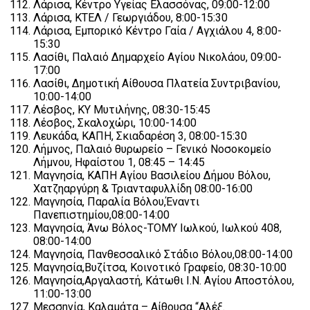
Λάρισα, Κέντρο Υγείας Ελασσόνας, 09:00-12:00
Λάρισα, ΚΤΕΛ / Γεωργιάδου, 8:00-15:30
Λάρισα, Εμπορικό Κέντρο Γαία / Αγχιάλου 4, 8:00-
15:30
Λασίθι, Παλαιό Δημαρχείο Αγίου Νικολάου, 09:00-
17:00
Λασίθι, Δημοτική Αίθουσα Πλατεία Συντριβανίου,
10:00-14:00
Λέσβος, ΚΥ Μυτιλήνης, 08:30-15:45
Λέσβος, Σκαλοχώρι, 10:00-14:00
Λευκάδα, ΚΑΠΗ, Σκιαδαρέση 3, 08:00-15:30
Λήμνος, Παλαιό θυρωρείο – Γενικό Νοσοκομείο
Λήμνου, Ηφαίστου 1, 08:45 – 14:45
Μαγνησία, ΚΑΠΗ Αγίου Βασιλείου Δήμου Βόλου,
Χατζηαργύρη & Τριανταφυλλίδη 08:00-16:00
Μαγνησία, Παραλία Βόλου,Έναντι
Πανεπιστημίου,08:00-14:00
Μαγνησία, Άνω Βόλος-ΤΟΜΥ Ιωλκού, Ιωλκού 408,
08:00-14:00
Μαγνησία, Πανθεσσαλικό Στάδιο Βόλου,08:00-14:00
Μαγνησία,Βυζίτσα, Κοινοτικό Γραφείο, 08:30-10:00
Μαγνησία,Αργαλαστή, Κάτωθι Ι.Ν. Αγίου Αποστόλου,
11:00-13:00
Μεσσηνία, Καλαμάτα – Αίθουσα “Αλέξ.