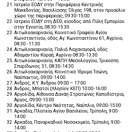
Ιατρείο ΕΟΔΥ στην Περιφέρεια Κεντρικής
Μακεδονίας, Βασιλίσσης Όλγας 198, στον προαύλιο
χώρο της περιφέρειας, 09:30-15:00.
Ιατρείο ΕΟΔΥ στη ΔΕΘ, είσοδος από Πύλη Εμπορίου
στην Εγνατία, 08:30-15:30.
Αιτωλοακαρνανία, Κοινοτικό Γραφείο Αγίου
Κωνσταντίνου, οδός Αγ. Κωνσταντίνου 61, Αγρίνιο,
08:30 -11:30
Αιτωλοακαρνανία, Παλιά Λαχαναγορά, οδός
Αδαμαντίου Κοραή, Αγρίνιο 08:30-13:30
Αιτωλοακαρνανία, ΚΑΠΗ Μεσολογγίου, Τρικούπη
Σπυρίδωνος 31, 08:30-14:30
Αιτωλοακαρνανία, Κοινοτικό Ίδρυμα Τσώνη,
Ναύπακτος, 09:00-14:00
Άνδρος, Κ.Υ. Άνδρου 09:00 – 17:00
Άνδρος, Μπατσί (πλησίον ΚΕΠ) 10:00-16:00
Αργολίδα, Αίθουσα Δανάη-Στρατώνες Καποδίστρια,
Άργος, 09:00-15:00
Αργολίδα, Κέντρο Νεότητας, Ναύπλιο, 09:00-15:00
Αρκαδία, Πλατεία Αγίου Βασιλείου, Τρίπολη, 9:00-
14:00
Αρκαδία, Παναρκαδικό Νοσοκομείο, Τρίπολη, 9:00-
14:00