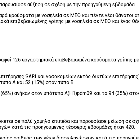
παρουσίασε αύξηση σε σχέση με την προηγούμενη εβδομάδα.
ά κρούσματα με νοσηλεία σε ΜΕΘ και πέντε νέοι θάνατοι απ
ακά επιβεβαιωμένης γρίπης με νοσηλεία σε ΜΕΘ και ένας θ
γραφεί 126 εργαστηριακά επιβεβαιωμένα κρούσματα γρίπης με
πιτήρησης SARI και νοσοκομείων εκτός δικτύων επιτήρησης), 
τύπο Α και 52 (15%) στον τύπο Β.
 (65%) ανήκαν στον υπότυπο Α(Η1)pdm09 και τα 94 (35%) στο
κεται σε πολύ χαμηλά επίπεδα και παρουσίασε μείωση σε σχ
ωγών κατά τις προηγούμενες τέσσερις εβδομάδες ήταν 420.
ιαίος αριθμός των νέων διασωληνώσεων κατά τις προηγούμε