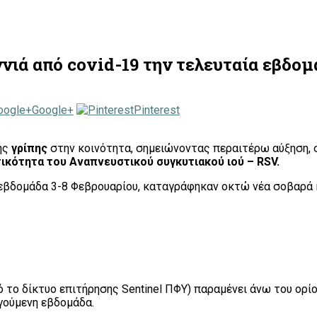
ννιά από covid-19 την τελευταία εβδομ
Google+
Pinterest
ης
γρίπης
στην κοινότητα, σημειώνοντας περαιτέρω αύξηση, 
ικότητα του Αναπνευστικού συγκυτιακού ιού – RSV.
 εβδομάδα 3-8 Φεβρουαρίου, καταγράφηκαν οκτώ νέα σοβαρά 
ό το δίκτυο επιτήρησης Sentinel ΠΦΥ) παραμένει άνω του ορ
γούμενη εβδομάδα.