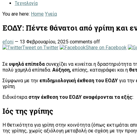
Τεχνολογία
You are here:
Home
Υγεία
ΕΟΔΥ: Πέντε θάνατοι από γρίπη και ε
efoni
—
13 Φεβρουαρίου, 2025
comments off
Tweet on Twitter
Share on Facebook
Σε
υψηλά επίπεδα
συνεχίζει να κινείται η δραστηριότητα τ
πολύ χαμηλά επίπεδα.
Αύξηση,
επίσης, καταγράφει και η
θετ
Σύμφωνα με την
επιδημιολογική έκθεση του ΕΟΔΥ
για την
γρίπη.
Ειδικότερα
στην έκθεση του ΕΟΔΥ αναφέρονται τα εξής:
Ιός της γρίπης
Η θετικότητα για γρίπη στην κοινότητα (όπως εκτιμάται απ
της γρίπης, χωρίς αξιόλογη μεταβολή σε σχέση με την προη