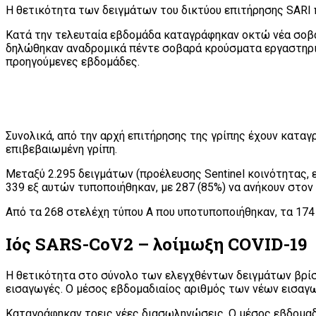
Η θετικότητα των δειγμάτων του δικτύου επιτήρησης SARI 
Κατά την τελευταία εβδομάδα καταγράφηκαν οκτώ νέα σοβαρ
δηλώθηκαν αναδρομικά πέντε σοβαρά κρούσματα εργαστηρι
προηγούμενες εβδομάδες.
Συνολικά, από την αρχή επιτήρησης της γρίπης έχουν κατα
επιβεβαιωμένη γρίπη.
Μεταξύ 2.295 δειγμάτων (προέλευσης Sentinel κοινότητας, ε
339 εξ αυτών τυποποιήθηκαν, με 287 (85%) να ανήκουν στον 
Από τα 268 στελέχη τύπου Α που υποτυποποιήθηκαν, τα 174
Ιός SARS-CoV2 – λοίμωξη COVID-19
Η θετικότητα στο σύνολο των ελεγχθέντων δειγμάτων βρίσ
εισαγωγές. Ο μέσος εβδομαδιαίος αριθμός των νέων εισαγ
Καταγράφηκαν τρεις νέες διασωληνώσεις. Ο μέσος εβδομαδ