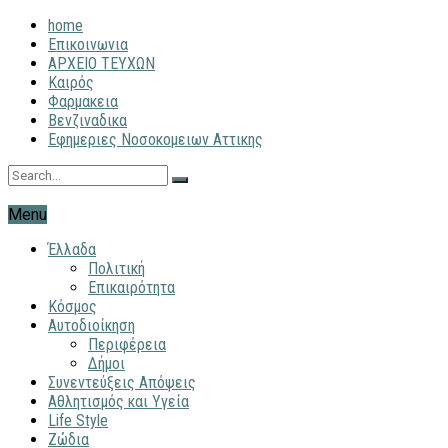
home
Επικοινωνια
ΑΡΧΕΙΟ ΤΕΥΧΩΝ
Καιρός
Φαρμακεια
Βενζιναδικα
Εφημεριες Νοσοκομειων Αττικης
Menu
Έλλαδα
Πολιτική
Επικαιρότητα
Κόσμος
Αυτοδιοίκηση
Περιφέρεια
Δήμοι
Συνεντεύξεις Απόψεις
Αθλητισμός και Υγεία
Life Style
Ζώδια