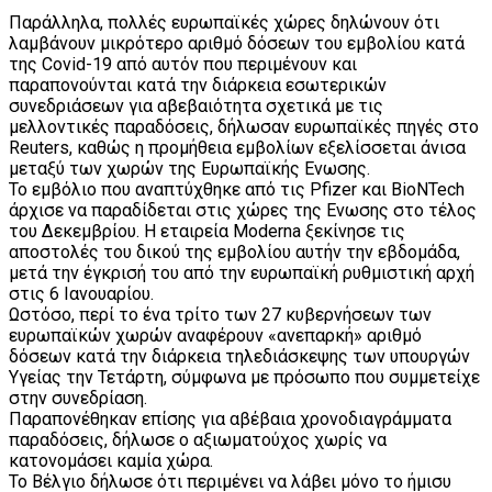
Παράλληλα, πολλές ευρωπαϊκές χώρες δηλώνουν ότι
λαμβάνουν μικρότερο αριθμό δόσεων του εμβολίου κατά
της Covid-19 από αυτόν που περιμένουν και
παραπονούνται κατά την διάρκεια εσωτερικών
συνεδριάσεων για αβεβαιότητα σχετικά με τις
μελλοντικές παραδόσεις, δήλωσαν ευρωπαϊκές πηγές στο
Reuters, καθώς η προμήθεια εμβολίων εξελίσσεται άνισα
μεταξύ των χωρών της Ευρωπαϊκής Ενωσης.
Το εμβόλιο που αναπτύχθηκε από τις Pfizer και BioNTech
άρχισε να παραδίδεται στις χώρες της Ενωσης στο τέλος
του Δεκεμβρίου. Η εταιρεία Moderna ξεκίνησε τις
αποστολές του δικού της εμβολίου αυτήν την εβδομάδα,
μετά την έγκρισή του από την ευρωπαϊκή ρυθμιστική αρχή
στις 6 Ιανουαρίου.
Ωστόσο, περί το ένα τρίτο των 27 κυβερνήσεων των
ευρωπαϊκών χωρών αναφέρουν «ανεπαρκή» αριθμό
δόσεων κατά την διάρκεια τηλεδιάσκεψης των υπουργών
Υγείας την Τετάρτη, σύμφωνα με πρόσωπο που συμμετείχε
στην συνεδρίαση.
Παραπονέθηκαν επίσης για αβέβαια χρονοδιαγράμματα
παραδόσεις, δήλωσε ο αξιωματούχος χωρίς να
κατονομάσει καμία χώρα.
Το Βέλγιο δήλωσε ότι περιμένει να λάβει μόνο το ήμισυ