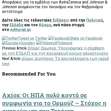
Αποφάσεις για τα εμβόλια των AstraZeneca and Johnson &
Johnson αναμένονται τον Ιανουάριο και τον Φεβρουάριο
αντίστοιχα.
Δείτε όλες τις τελευταίες
Ειδήσεις
από
την
Πολιτική
,
την
Ελλάδα
και τον
Κόσμο
, ανά πάσα στιγμή
στο
editorial.gr
.
Tweet on Twitter
Share on Facebook
Google+
Pinterest
Δήμος Ωρωπού: Υπογράφηκε η σύμβαση
Previous Article
με την ΕΥΔΑΠ για την κατασκευή έργων αποχέτευσης
Δήμος Διονύσου: Tα αποτελέσματα των rapid
Next Article
test
Recommended For You
Axios: Οι ΗΠΑ πολύ κοντά σε
συμφωνία για το Ορμούζ – Στόχος η