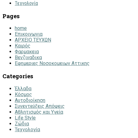
Τεχνολογία
Pages
home
Επικοινωνια
ΑΡΧΕΙΟ ΤΕΥΧΩΝ
Καιρός
Φαρμακεια
Βενζιναδικα
Εφημεριες Νοσοκομειων Αττικης
Categories
Έλλαδα
Κόσμος
Αυτοδιοίκηση
Συνεντεύξεις Απόψεις
Αθλητισμός και Υγεία
Life Style
Ζώδια
Τεχνολογία