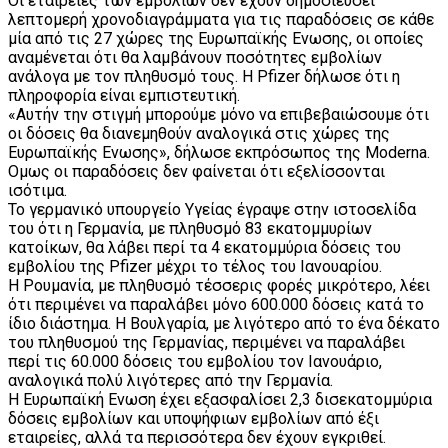
Οι εταιρείες των εμβολίων δεν έχουν δημοσιεύσει
λεπτομερή χρονοδιαγράμματα για τις παραδόσεις σε κάθε
μία από τις 27 χώρες της Ευρωπαϊκής Ενωσης, οι οποίες
αναμένεται ότι θα λαμβάνουν ποσότητες εμβολίων
ανάλογα με τον πληθυσμό τους. Η Pfizer δήλωσε ότι η
πληροφορία είναι εμπιστευτική.
«Αυτήν την στιγμή μπορούμε μόνο να επιβεβαιώσουμε ότι
οι δόσεις θα διανεμηθούν αναλογικά στις χώρες της
Ευρωπαϊκής Ενωσης», δήλωσε εκπρόσωπος της Moderna.
Ομως οι παραδόσεις δεν φαίνεται ότι εξελίσσονται
ισότιμα.
Το γερμανικό υπουργείο Υγείας έγραψε στην ιστοσελίδα
του ότι η Γερμανία, με πληθυσμό 83 εκατομμυρίων
κατοίκων, θα λάβει περί τα 4 εκατομμύρια δόσεις του
εμβολίου της Pfizer μέχρι το τέλος του Ιανουαρίου.
Η Ρουμανία, με πληθυσμό τέσσερις φορές μικρότερο, λέει
ότι περιμένει να παραλάβει μόνο 600.000 δόσεις κατά το
ίδιο διάστημα. Η Βουλγαρία, με λιγότερο από το ένα δέκατο
του πληθυσμού της Γερμανίας, περιμένει να παραλάβει
περί τις 60.000 δόσεις του εμβολίου τον Ιανουάριο,
αναλογικά πολύ λιγότερες από την Γερμανία.
Η Ευρωπαϊκή Ενωση έχει εξασφαλίσει 2,3 δισεκατομμύρια
δόσεις εμβολίων και υποψήφιων εμβολίων από έξι
εταιρείες, αλλά τα περισσότερα δεν έχουν εγκριθεί.