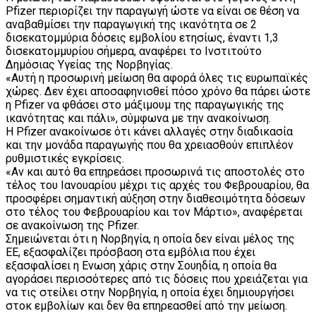
Pfizer περιορίζει την παραγωγή ώστε να είναι σε θέση να
αναβαθμίσει την παραγωγική της ικανότητα σε 2
δισεκατομμύρια δόσεις εμβολίου ετησίως, έναντι 1,3
δισεκατομμυρίου σήμερα, αναφέρει το Ινστιτούτο
Δημόσιας Υγείας της Νορβηγίας.
«Αυτή η προσωρινή μείωση θα αφορά όλες τις ευρωπαϊκές
χώρες. Δεν έχει αποσαφηνισθεί πόσο χρόνο θα πάρει ώστε
η Pfizer να φθάσει στο μάξιμουμ της παραγωγικής της
ικανότητας και πάλι», σύμφωνα με την ανακοίνωση.
Η Pfizer ανακοίνωσε ότι κάνει αλλαγές στην διαδικασία
και την μονάδα παραγωγής που θα χρειασθούν επιπλέον
ρυθμιστικές εγκρίσεις.
«Αν και αυτό θα επηρεάσει προσωρινά τις αποστολές στο
τέλος του Ιανουαρίου μέχρι τις αρχές του Φεβρουαρίου, θα
προσφέρει σημαντική αύξηση στην διαθεσιμότητα δόσεων
στο τέλος του Φεβρουαρίου και τον Μάρτιο», αναφέρεται
σε ανακοίνωση της Pfizer.
Σημειώνεται ότι η Νορβηγία, η οποία δεν είναι μέλος της
ΕΕ, εξασφαλίζει πρόσβαση στα εμβόλια που έχει
εξασφαλίσει η Ενωση χάρις στην Σουηδία, η οποία θα
αγοράσει περισσότερες από τις δόσεις που χρειάζεται για
να τις στείλει στην Νορβηγία, η οποία έχει δημιουργήσει
στοκ εμβολίων και δεν θα επηρεασθεί από την μείωση.