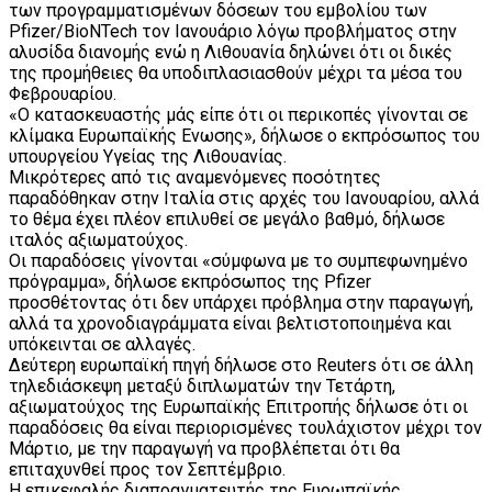
των προγραμματισμένων δόσεων του εμβολίου των
Pfizer/BioNTech τον Ιανουάριο λόγω προβλήματος στην
αλυσίδα διανομής ενώ η Λιθουανία δηλώνει ότι οι δικές
της προμήθειες θα υποδιπλασιασθούν μέχρι τα μέσα του
Φεβρουαρίου.
«Ο κατασκευαστής μάς είπε ότι οι περικοπές γίνονται σε
κλίμακα Ευρωπαϊκής Ενωσης», δήλωσε ο εκπρόσωπος του
υπουργείου Υγείας της Λιθουανίας.
Μικρότερες από τις αναμενόμενες ποσότητες
παραδόθηκαν στην Ιταλία στις αρχές του Ιανουαρίου, αλλά
το θέμα έχει πλέον επιλυθεί σε μεγάλο βαθμό, δήλωσε
ιταλός αξιωματούχος.
Οι παραδόσεις γίνονται «σύμφωνα με το συμπεφωνημένο
πρόγραμμα», δήλωσε εκπρόσωπος της Pfizer
προσθέτοντας ότι δεν υπάρχει πρόβλημα στην παραγωγή,
αλλά τα χρονοδιαγράμματα είναι βελτιστοποιημένα και
υπόκεινται σε αλλαγές.
Δεύτερη ευρωπαϊκή πηγή δήλωσε στο Reuters ότι σε άλλη
τηλεδιάσκεψη μεταξύ διπλωματών την Τετάρτη,
αξιωματούχος της Ευρωπαϊκής Επιτροπής δήλωσε ότι οι
παραδόσεις θα είναι περιορισμένες τουλάχιστον μέχρι τον
Μάρτιο, με την παραγωγή να προβλέπεται ότι θα
επιταχυνθεί προς τον Σεπτέμβριο.
Η επικεφαλής διαπραγματευτής της Ευρωπαϊκής