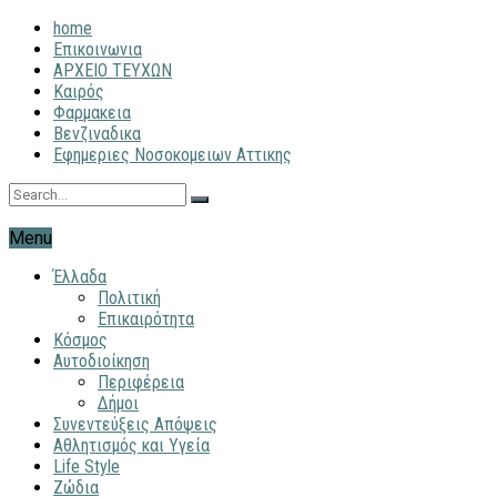
home
Επικοινωνια
ΑΡΧΕΙΟ ΤΕΥΧΩΝ
Καιρός
Φαρμακεια
Βενζιναδικα
Εφημεριες Νοσοκομειων Αττικης
Menu
Έλλαδα
Πολιτική
Επικαιρότητα
Κόσμος
Αυτοδιοίκηση
Περιφέρεια
Δήμοι
Συνεντεύξεις Απόψεις
Αθλητισμός και Υγεία
Life Style
Ζώδια