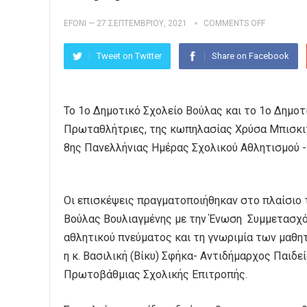
EFONI
—
27 ΣΕΠΤΕΜΒΡΊΟΥ, 2021
COMMENTS OFF
Tweet on Twitter
Share on Facebook
Το 1ο Δημοτικό Σχολείο Βούλας και το 1ο Δημο
Πρωταθλήτριες, της κωπηλασίας Χρύσα Μπισκιτ
8ης Πανελλήνιας Ημέρας Σχολικού Αθλητισμού 
Οι επισκέψεις πραγματοποιήθηκαν στο πλαίσιο 
Βούλας Βουλιαγμένης με την Ένωση Συμμετασχό
αθλητικού πνεύματος και τη γνωριμία των μαθη
η κ. Βασιλική (Βίκυ) Σφήκα- Αντιδήμαρχος Παιδε
Πρωτοβάθμιας Σχολικής Επιτροπής.