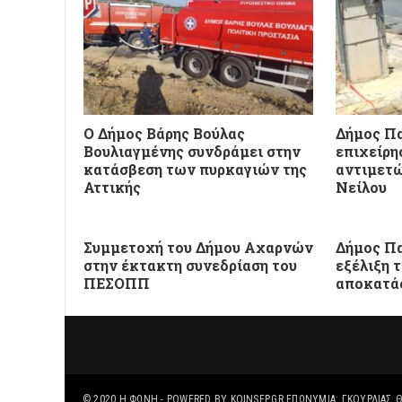
Ο Δήμος Βάρης Βούλας
Δήμος Πα
Βουλιαγμένης συνδράμει στην
επιχείρη
κατάσβεση των πυρκαγιών της
αντιμετώ
Αττικής
Νείλου
Συμμετοχή του Δήμου Αχαρνών
Δήμος Πα
στην έκτακτη συνεδρίαση του
εξέλιξη 
ΠΕΣΟΠΠ
αποκατά
© 2020
Η ΦΩΝΉ
- POWERED BY
KOINSEP.GR
ΕΠΩΝΥΜΊΑ: ΓΚΟΥΡΛΙΑΣ Θ