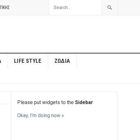
ΤΙΚΗΣ
Α
LIFE STYLE
ΖΏΔΙΑ
Please put widgets to the
Sidebar
Okay, I'm doing now »