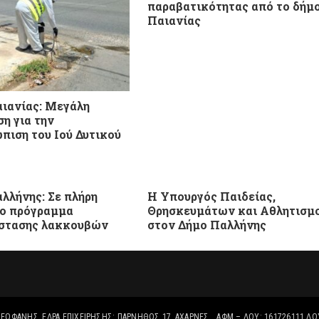
παραβατικότητας από το δήμ
Παιανίας
ιανίας: Μεγάλη
ση για την
πιση του Ιού Δυτικού
λλήνης: Σε πλήρη
Η Υπουργός Παιδείας,
το πρόγραμμα
Θρησκευμάτων και Αθλητισμ
στασης λακκουβών
στον Δήμο Παλλήνης
ΕΟΦΑΝΗΣ, ΈΔΡΑ ΕΠΙΧΕΙΡΗΣΗΣ: ΠΑΡΝΗΘΟΣ 17, ΑΧΑΡΝΕΣ, , ΑΦΜ – ΔΟΥ: 161726111 ΔΟ