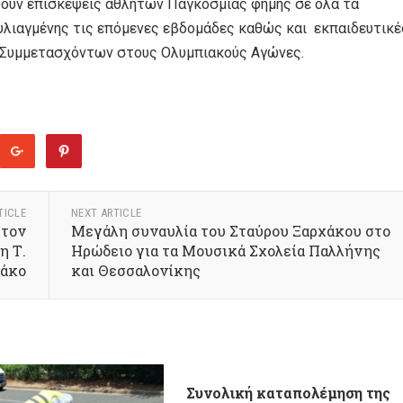
θούν επισκέψεις αθλητών Παγκόσμιας φήμης σε όλα τα
λιαγμένης τις επόμενες εβδομάδες καθώς και εκπαιδευτικέ
η Συμμετασχόντων στους Ολυμπιακούς Αγώνες.
TICLE
NEXT ARTICLE
 τον
Μεγάλη συναυλία του Σταύρου Ξαρχάκου στο
η Τ.
Ηρώδειο για τα Μουσικά Σχολεία Παλλήνης
άκο
και Θεσσαλονίκης
Συνολική καταπολέμηση της