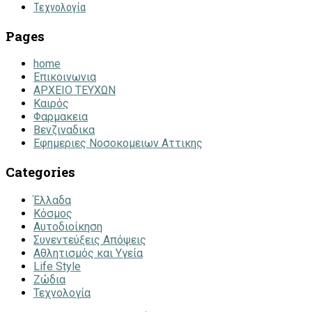
Τεχνολογία
Pages
home
Επικοινωνια
ΑΡΧΕΙΟ ΤΕΥΧΩΝ
Καιρός
Φαρμακεια
Βενζιναδικα
Εφημεριες Νοσοκομειων Αττικης
Categories
Έλλαδα
Κόσμος
Αυτοδιοίκηση
Συνεντεύξεις Απόψεις
Αθλητισμός και Υγεία
Life Style
Ζώδια
Τεχνολογία