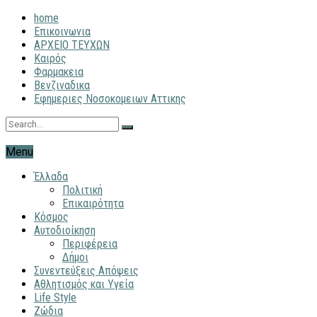
home
Επικοινωνια
ΑΡΧΕΙΟ ΤΕΥΧΩΝ
Καιρός
Φαρμακεια
Βενζιναδικα
Εφημεριες Νοσοκομειων Αττικης
Menu
Έλλαδα
Πολιτική
Επικαιρότητα
Κόσμος
Αυτοδιοίκηση
Περιφέρεια
Δήμοι
Συνεντεύξεις Απόψεις
Αθλητισμός και Υγεία
Life Style
Ζώδια