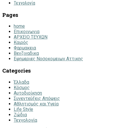
Τεχνολογία
Pages
home
Επικοινωνια
ΑΡΧΕΙΟ ΤΕΥΧΩΝ
Καιρός
Φαρμακεια
Βενζιναδικα
Εφημεριες Νοσοκομειων Αττικης
Categories
Έλλαδα
Κόσμος
Αυτοδιοίκηση
Συνεντεύξεις Απόψεις
Αθλητισμός και Υγεία
Life Style
Ζώδια
Τεχνολογία