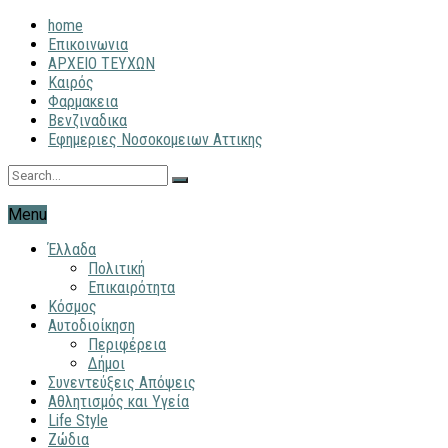
home
Επικοινωνια
ΑΡΧΕΙΟ ΤΕΥΧΩΝ
Καιρός
Φαρμακεια
Βενζιναδικα
Εφημεριες Νοσοκομειων Αττικης
Menu
Έλλαδα
Πολιτική
Επικαιρότητα
Κόσμος
Αυτοδιοίκηση
Περιφέρεια
Δήμοι
Συνεντεύξεις Απόψεις
Αθλητισμός και Υγεία
Life Style
Ζώδια