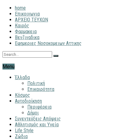
home
Επικοινωνια
ΑΡΧΕΙΟ ΤΕΥΧΩΝ
Καιρός
Φαρμακεια
Βενζιναδικα
Εφημεριες Νοσοκομειων Αττικης
Menu
Έλλαδα
Πολιτική
Επικαιρότητα
Κόσμος
Αυτοδιοίκηση
Περιφέρεια
Δήμοι
Συνεντεύξεις Απόψεις
Αθλητισμός και Υγεία
Life Style
Ζώδια