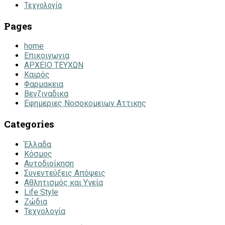
Τεχνολογία
Pages
home
Επικοινωνια
ΑΡΧΕΙΟ ΤΕΥΧΩΝ
Καιρός
Φαρμακεια
Βενζιναδικα
Εφημεριες Νοσοκομειων Αττικης
Categories
Έλλαδα
Κόσμος
Αυτοδιοίκηση
Συνεντεύξεις Απόψεις
Αθλητισμός και Υγεία
Life Style
Ζώδια
Τεχνολογία