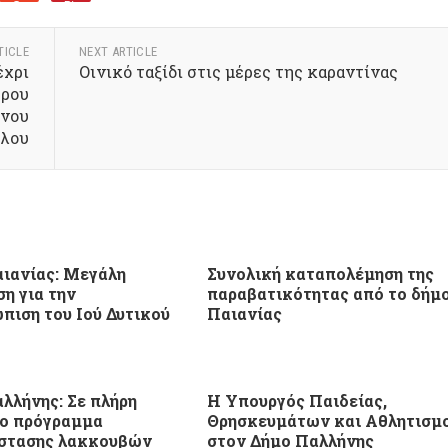
TICLE
NEXT ARTICLE
έχρι
Οινικό ταξίδι στις μέρες της καραντίνας
τρου
ινου
λου
ιανίας: Μεγάλη
Συνολική καταπολέμηση της
ση για την
παραβατικότητας από το δήμ
πιση του Ιού Δυτικού
Παιανίας
λλήνης: Σε πλήρη
Η Υπουργός Παιδείας,
το πρόγραμμα
Θρησκευμάτων και Αθλητισμ
στασης λακκουβών
στον Δήμο Παλλήνης