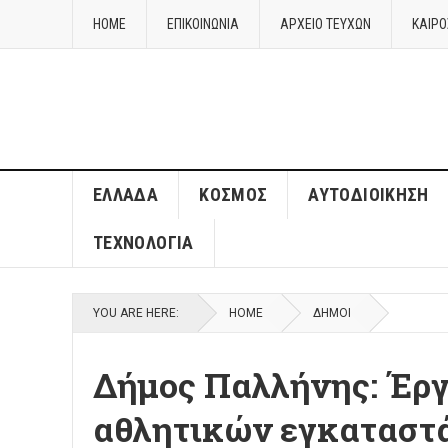
HOME
ΕΠΙΚΟΙΝΩΝΙΑ
ΑΡΧΕΙΟ ΤΕΥΧΩΝ
ΚΑΙΡΌ
ΈΛΛΑΔΑ
ΚΌΣΜΟΣ
ΑΥΤΟΔΙΟΊΚΗΣΗ
ΤΕΧΝΟΛΟΓΊΑ
YOU ARE HERE:
HOME
ΔΉΜΟΙ
Δήμος Παλλήνης: Έρ
αθλητικών εγκαταστ