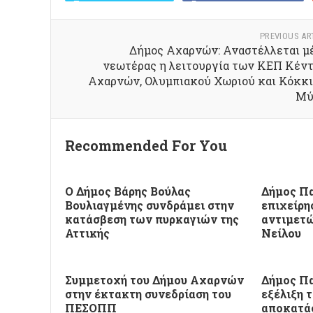
PREVIOUS AR
Δήμος Αχαρνών: Αναστέλλεται μ
νεωτέρας η λειτουργία των ΚΕΠ Κέν
Αχαρνών, Ολυμπιακού Χωριού και Κόκκ
Μύ
Recommended For You
Ο Δήμος Βάρης Βούλας
Δήμος Πα
Βουλιαγμένης συνδράμει στην
επιχείρη
κατάσβεση των πυρκαγιών της
αντιμετώ
Αττικής
Νείλου
Συμμετοχή του Δήμου Αχαρνών
Δήμος Πα
στην έκτακτη συνεδρίαση του
εξέλιξη 
ΠΕΣΟΠΠ
αποκατά