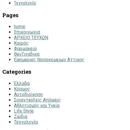
Τεχνολογία
Pages
home
Επικοινωνια
ΑΡΧΕΙΟ ΤΕΥΧΩΝ
Καιρός
Φαρμακεια
Βενζιναδικα
Εφημεριες Νοσοκομειων Αττικης
Categories
Έλλαδα
Κόσμος
Αυτοδιοίκηση
Συνεντεύξεις Απόψεις
Αθλητισμός και Υγεία
Life Style
Ζώδια
Τεχνολογία