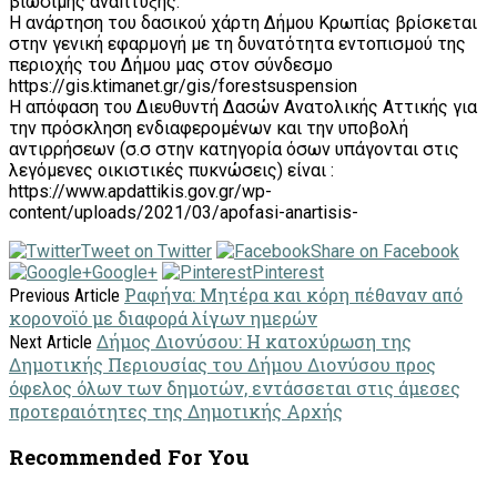
βιώσιμης ανάπτυξης.
Η ανάρτηση του δασικού χάρτη Δήμου Κρωπίας βρίσκεται
στην γενική εφαρμογή με τη δυνατότητα εντοπισμού της
περιοχής του Δήμου μας στον σύνδεσμο
https://gis.ktimanet.gr/gis/forestsuspension
Η απόφαση του Διευθυντή Δασών Ανατολικής Αττικής για
την πρόσκληση ενδιαφερομένων και την υποβολή
αντιρρήσεων (σ.σ στην κατηγορία όσων υπάγονται στις
λεγόμενες οικιστικές πυκνώσεις) είναι :
https://www.apdattikis.gov.gr/wp-
content/uploads/2021/03/apofasi-anartisis-
Tweet on Twitter
Share on Facebook
Google+
Pinterest
Ραφήνα: Μητέρα και κόρη πέθαναν από
Previous Article
κορονοϊό με διαφορά λίγων ημερών
Δήμος Διονύσου: Η κατοχύρωση της
Next Article
Δημοτικής Περιουσίας του Δήμου Διονύσου προς
όφελος όλων των δημοτών, εντάσσεται στις άμεσες
προτεραιότητες της Δημοτικής Αρχής
Recommended For You