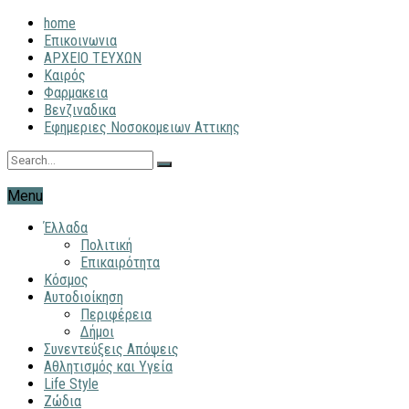
home
Επικοινωνια
ΑΡΧΕΙΟ ΤΕΥΧΩΝ
Καιρός
Φαρμακεια
Βενζιναδικα
Εφημεριες Νοσοκομειων Αττικης
Menu
Έλλαδα
Πολιτική
Επικαιρότητα
Κόσμος
Αυτοδιοίκηση
Περιφέρεια
Δήμοι
Συνεντεύξεις Απόψεις
Αθλητισμός και Υγεία
Life Style
Ζώδια