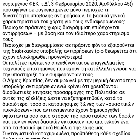
κυρωμένος ΦΕΚ, τ.Δ΄, 3 Φεβρουαρίου 2020, Αρ.Φύλλου 45))
που αφήνει σε συγκεκριμένες μόνο περιοχές τη
δυνατότητα υποβολής αντιρρήσεων. Τα βασικά γενικά
χαρακτηριστικά του χάρτη για τους ενδιαφερόμενους:
Περιοχές πράσινες χωρίς διαγράμμιση επιδέχονται
αντιρρήσεων – με βάση και τον ιδιαίτερο χαρακτηρισμό
τους.
Περιοχές με διαγραμμίσεις σε πράσινο φόντο εξαιρούνται
της διαδικασίας υποβολής αντιρρήσεων (σ.σ θεωρείται ότι
έχουν ολοκληρωθεί προγενέστερα)
Οι πολίτες πρέπει να απευθύνονται σε επαγγελματίες
τεχνικούς επιστήμονες που έχουν τη κατάλληλη γνώση για
την υποστήριξη των συμφερόντων τους.
Ο Δήμος Κρωπίας, δεν συμφωνεί με την μερική δυνατότητα
υποβολής αντιρρήσεων ενώ κρίνει ότι χρειάζονται
διορθωτικές κινήσεις προσαρμογής της Πολιτείας σε
αυτές τις εξελίξεις ώστε να εξυπηρετηθούν, κατά το
δικαιότερο, τόσο οι κατοικήσιμες ζώνες των «οικιστικών
πυκνώσεων» που αντικειμενικά έχουν δημιουργηθεί-
υφίστανται όσο και ο στόχος της προστασίας των δασών
και των εν γένει δασικών εκτάσεων που αποτελούν ένα
από τα βασικά φυσικά θεμέλια της ζωής μας,
Συνταγματικά κατοχυρωμένα, προϋπόθεση κάθε σχεδίου