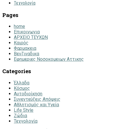
Τεχνολογία
Pages
home
Επικοινωνια
ΑΡΧΕΙΟ ΤΕΥΧΩΝ
Καιρός
Φαρμακεια
Βενζιναδικα
Εφημεριες Νοσοκομειων Αττικης
Categories
Έλλαδα
Κόσμος
Αυτοδιοίκηση
Συνεντεύξεις Απόψεις
Αθλητισμός και Υγεία
Life Style
Ζώδια
Τεχνολογία