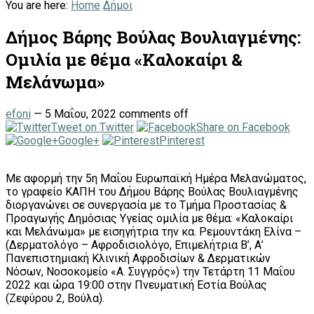
You are here:
Home
Δήμοι
Δήμος Βάρης Βούλας Βουλιαγμένης:
Ομιλία με θέμα «Καλοκαίρι &
Μελάνωμα»
efoni
—
5 Μαΐου, 2022
comments off
Tweet on Twitter
Share on Facebook
Google+
Pinterest
Με αφορμή την 5η Μαΐου Ευρωπαϊκή Ημέρα Μελανώματος,
το γραφείο ΚΑΠΗ του Δήμου Βάρης Βούλας Βουλιαγμένης
διοργανώνει σε συνεργασία με το Τμήμα Προστασίας &
Προαγωγής Δημόσιας Υγείας ομιλία με θέμα: «Καλοκαίρι
και Μελάνωμα» με εισηγήτρια την κα. Ρεμουντάκη Ελίνα –
(Δερματολόγο – Αφροδισιολόγο, Επιμελήτρια Β’, Α’
Πανεπιστημιακή Κλινική Αφροδισίων & Δερματικών
Νόσων, Νοσοκομείο «Α. Συγγρός») την Τετάρτη 11 Μαΐου
2022 και ώρα 19:00 στην Πνευματική Εστία Βούλας
(Ζεφύρου 2, Βούλα).