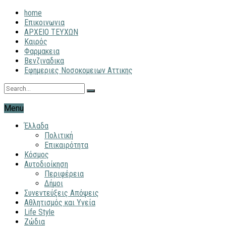
home
Επικοινωνια
ΑΡΧΕΙΟ ΤΕΥΧΩΝ
Καιρός
Φαρμακεια
Βενζιναδικα
Εφημεριες Νοσοκομειων Αττικης
Menu
Έλλαδα
Πολιτική
Επικαιρότητα
Κόσμος
Αυτοδιοίκηση
Περιφέρεια
Δήμοι
Συνεντεύξεις Απόψεις
Αθλητισμός και Υγεία
Life Style
Ζώδια