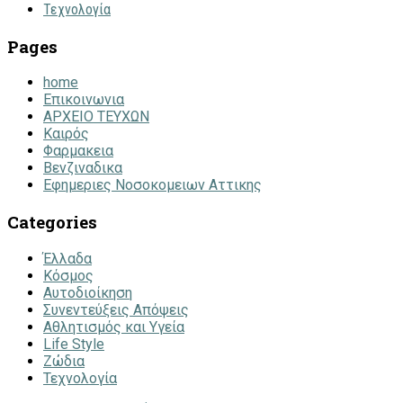
Τεχνολογία
Pages
home
Επικοινωνια
ΑΡΧΕΙΟ ΤΕΥΧΩΝ
Καιρός
Φαρμακεια
Βενζιναδικα
Εφημεριες Νοσοκομειων Αττικης
Categories
Έλλαδα
Κόσμος
Αυτοδιοίκηση
Συνεντεύξεις Απόψεις
Αθλητισμός και Υγεία
Life Style
Ζώδια
Τεχνολογία