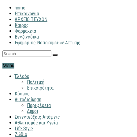
home
Επικοινωνια
ΑΡΧΕΙΟ ΤΕΥΧΩΝ
Καιρός
Φαρμακεια
Βενζιναδικα
Εφημεριες Νοσοκομειων Αττικης
Menu
Έλλαδα
Πολιτική
Επικαιρότητα
Κόσμος
Αυτοδιοίκηση
Περιφέρεια
Δήμοι
Συνεντεύξεις Απόψεις
Αθλητισμός και Υγεία
Life Style
Ζώδια