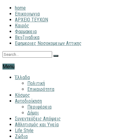
home
Επικοινωνια
ΑΡΧΕΙΟ ΤΕΥΧΩΝ
Καιρός
Φαρμακεια
Βενζιναδικα
Εφημεριες Νοσοκομειων Αττικης
Menu
Έλλαδα
Πολιτική
Επικαιρότητα
Κόσμος
Αυτοδιοίκηση
Περιφέρεια
Δήμοι
Συνεντεύξεις Απόψεις
Αθλητισμός και Υγεία
Life Style
Ζώδια