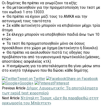
Οι δημότες θα πρέπει να γνωρίζουν τα εξής:
🔹 Θα μετακινηθούν για την πραγματοποίηση του τεστ με
τον κωδικό 1 στο 13033.
🔹 Θα πρέπει να έχουν μαζί τους το ΑΜΚΑ και την
αστυνομική τους ταυτότητα.
🔹 Σε κάθε αυτοκίνητο μπορούν να επιβαίνουν μέχρι τρία
άτομα.
🔹 Σε έλεγχο μπορούν να υποβληθούν παιδιά άνω των 10
ετών.
🔹 Τα τεστ θα πραγματοποιηθούν μόνο σε όσους
προσέλθουν στο χώρο με όχημα (αυτοκίνητο ή δίκυκλο).
🔹 Θα πρέπει να ακολουθούν πιστά τις οδηγίες που
προβλέπονται από τα υγειονομικά πρωτόκολλα (μάσκες,
αποστάσεις ασφαλείας κτλ).
🔹 Η ενημέρωση για τα αποτελέσματα θα γίνει μέσω sms
στο κινητό τηλέφωνο που θα δώσει κάθε δημότης.
Tweet on Twitter
Share on Facebook
Google+
Pinterest
Δήμος Λαυρεωτικής: Τα αποτελέσματα
Previous Article
των rapid test κορονοϊού
Ντόναλντ Τραμπ: «Δεν θα παραβρεθώ στην
Next Article
ορκωμοσία του Μπάιντεν»