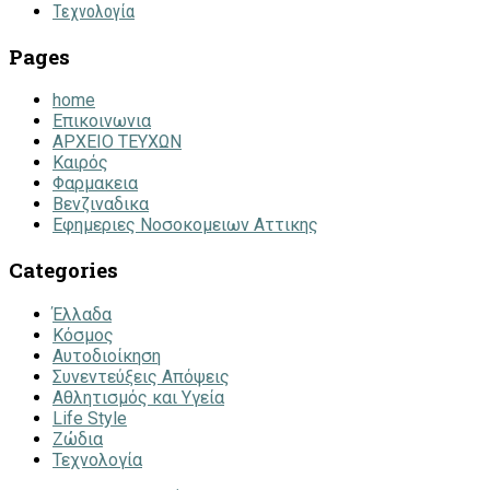
Τεχνολογία
Pages
home
Επικοινωνια
ΑΡΧΕΙΟ ΤΕΥΧΩΝ
Καιρός
Φαρμακεια
Βενζιναδικα
Εφημεριες Νοσοκομειων Αττικης
Categories
Έλλαδα
Κόσμος
Αυτοδιοίκηση
Συνεντεύξεις Απόψεις
Αθλητισμός και Υγεία
Life Style
Ζώδια
Τεχνολογία