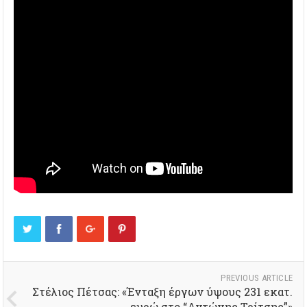
PREVIOUS ARTICLE
Στέλιος Πέτσας: «Ένταξη έργων ύψους 231 εκατ.
ευρώ στο “Αντώνης Τρίτσης”»