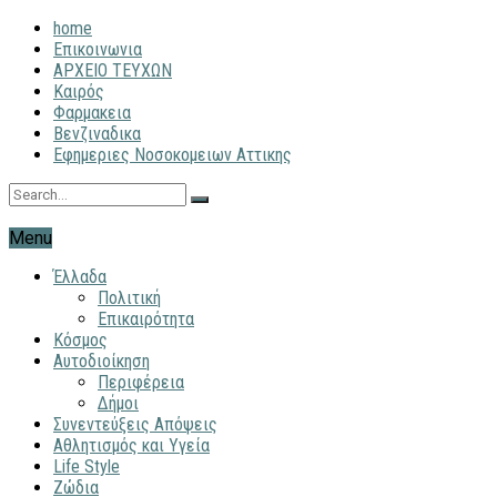
home
Επικοινωνια
ΑΡΧΕΙΟ ΤΕΥΧΩΝ
Καιρός
Φαρμακεια
Βενζιναδικα
Εφημεριες Νοσοκομειων Αττικης
Menu
Έλλαδα
Πολιτική
Επικαιρότητα
Κόσμος
Αυτοδιοίκηση
Περιφέρεια
Δήμοι
Συνεντεύξεις Απόψεις
Αθλητισμός και Υγεία
Life Style
Ζώδια