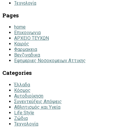
Τεχνολογία
Pages
home
Επικοινωνια
ΑΡΧΕΙΟ ΤΕΥΧΩΝ
Καιρός
Φαρμακεια
Βενζιναδικα
Εφημεριες Νοσοκομειων Αττικης
Categories
Έλλαδα
Κόσμος
Αυτοδιοίκηση
Συνεντεύξεις Απόψεις
Αθλητισμός και Υγεία
Life Style
Ζώδια
Τεχνολογία