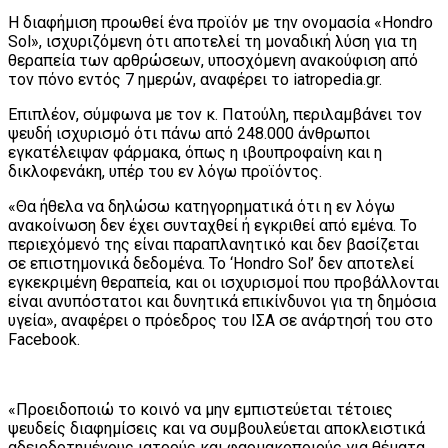
Η διαφήμιση προωθεί ένα προϊόν με την ονομασία «Hondro
Sol», ισχυριζόμενη ότι αποτελεί τη μοναδική λύση για τη
θεραπεία των αρθρώσεων, υποσχόμενη ανακούφιση από
τον πόνο εντός 7 ημερών, αναφέρει το iatropedia.gr.
Επιπλέον, σύμφωνα με τον κ. Πατούλη, περιλαμβάνει τον
ψευδή ισχυρισμό ότι πάνω από 248.000 άνθρωποι
εγκατέλειψαν φάρμακα, όπως η ιβουπροφαίνη και η
δικλοφενάκη, υπέρ του εν λόγω προϊόντος.
«Θα ήθελα να δηλώσω κατηγορηματικά ότι η εν λόγω
ανακοίνωση δεν έχει συνταχθεί ή εγκριθεί από εμένα. Το
περιεχόμενό της είναι παραπλανητικό και δεν βασίζεται
σε επιστημονικά δεδομένα. Το ‘Hondro Sol’ δεν αποτελεί
εγκεκριμένη θεραπεία, και οι ισχυρισμοί που προβάλλονται
είναι ανυπόστατοι και δυνητικά επικίνδυνοι για τη δημόσια
υγεία», αναφέρει ο πρόεδρος του ΙΣΑ σε ανάρτησή του στο
Facebook.
«Προειδοποιώ το κοινό να μην εμπιστεύεται τέτοιες
ψευδείς διαφημίσεις και να συμβουλεύεται αποκλειστικά
αδειοδοτημένους ιατρούς και φαρμακοποιούς για θέματα