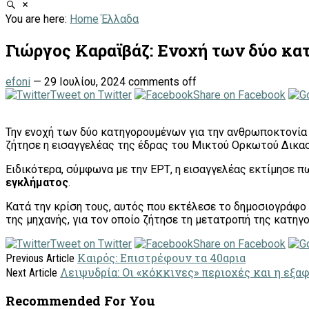
You are here:
Home
Έλλαδα
Γιώργος Καραϊβάζ: Ενοχή των δύο κα
efoni
—
29 Ιουλίου, 2024
comments off
Tweet on Twitter
Share on Facebook
Την ενοχή των δύο κατηγορουμένων για την ανθρωποκτονία
ζήτησε η εισαγγελέας της έδρας του Μικτού Ορκωτού Δικασ
Ειδικότερα, σύμφωνα με την ΕΡΤ, η εισαγγελέας εκτίμησε π
εγκλήματος
.
Κατά την κρίση τους, αυτός που εκτέλεσε το δημοσιογράφο 
της μηχανής, για τον οποίο ζήτησε τη μετατροπή της κατη
Tweet on Twitter
Share on Facebook
Καιρός: Επιστρέφουν τα 40αρια
Previous Article
Λειψυδρία: Οι «κόκκινες» περιοχές και η εξαφ
Next Article
Recommended For You