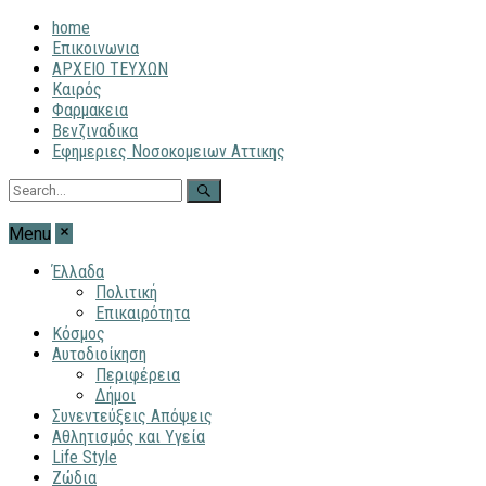
home
Επικοινωνια
ΑΡΧΕΙΟ ΤΕΥΧΩΝ
Καιρός
Φαρμακεια
Βενζιναδικα
Εφημεριες Νοσοκομειων Αττικης
Menu
Έλλαδα
Πολιτική
Επικαιρότητα
Κόσμος
Αυτοδιοίκηση
Περιφέρεια
Δήμοι
Συνεντεύξεις Απόψεις
Αθλητισμός και Υγεία
Life Style
Ζώδια