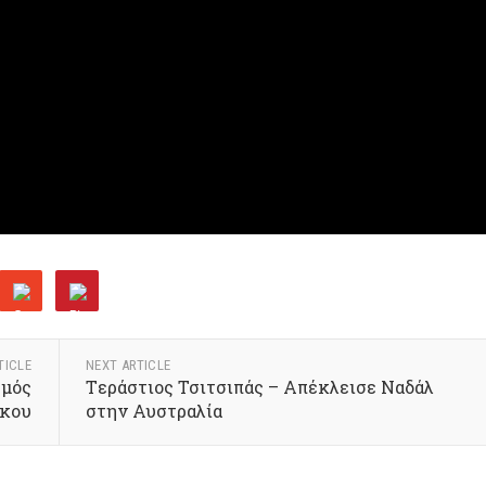
TICLE
NEXT ARTICLE
σμός
Tεράστιος Τσιτσιπάς – Απέκλεισε Ναδάλ
ίκου
στην Αυστραλία