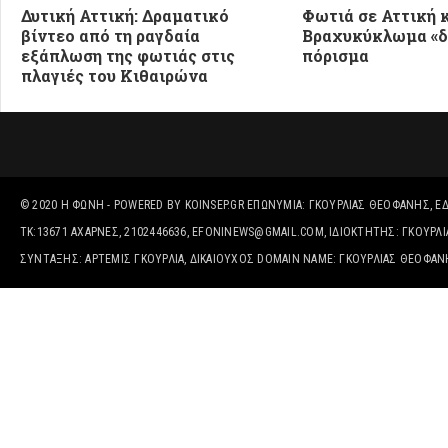
Δυτική Αττική: Δραματικό
Φωτιά σε Αττική κ
βίντεο από τη ραγδαία
Βραχυκύκλωμα «δε
εξάπλωση της φωτιάς στις
πόρισμα
πλαγιές του Κιθαιρώνα
© 2020
Η ΦΩΝΉ
- POWERED BY
KOINSEP.GR
ΕΠΩΝΥΜΊΑ: ΓΚΟΥΡΛΙΑΣ ΘΕΟΦΑΝΗΣ, ΈΔΡ
ΤΚ:13671 ΑΧΑΡΝΕΣ, 2102446636, EFONINEWS@GMAIL.COM, ΙΔΙΟΚΤΗΤΗΣ: ΓΚΟΥΡ
ΣΥΝΤΑΞΗΣ: ΑΡΤΕΜΙΣ ΓΚΟΥΡΛΙΑ, ΔΙΚΑΙΟΎΧΟΣ DOMAIN NAME: ΓΚΟΥΡΛΙΑΣ ΘΕΟΦΑ