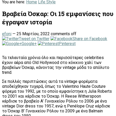
You are here:
Home
Life Style
Βραβεία Όσκαρ: Οι 15 εμφανίσεις που
έγραψαν ιστορία
efoni
—
25 Μαρτίου, 2022
comments off
Tweet on Twitter
Share on Facebook
Google+
Pinterest
Τα τελευταία χρόνια όλο και περισσότερες celebrities
έχουν αέρα από Old Hollywood στο κόκκινο χαλί των
βραβείων Όσκαρ, κάνοντας την vintage μόδα το απόλυτο
trend.
Σε πολλές περιπτώσεις αυτά τα vintage φορέματα
αποδείχθηκαν τυχερά, όπως το Valentino Haute Couture
φόρεμα του 1992, με το οποίο εμφανίστηκε η Julia Roberts
το 2001 και κέρδισε το Όσκαρ. Η Reese Witherspoon
κέρδισε το βραβείο Α’ Γυναικείου Ρόλου το 2006 με ένα
vintage Dior dress του 1957, ενώ η Penélope Cruz κέρδισε
το Όσκαρ Β’ Γυναικείου Ρόλου το 2009 με ένα Balmain
dress του 1950.