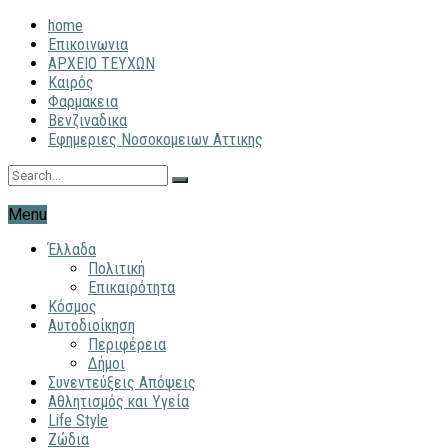
home
Επικοινωνια
ΑΡΧΕΙΟ ΤΕΥΧΩΝ
Καιρός
Φαρμακεια
Βενζιναδικα
Εφημεριες Νοσοκομειων Αττικης
Menu
Έλλαδα
Πολιτική
Επικαιρότητα
Κόσμος
Αυτοδιοίκηση
Περιφέρεια
Δήμοι
Συνεντεύξεις Απόψεις
Αθλητισμός και Υγεία
Life Style
Ζώδια