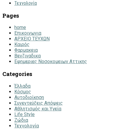
Τεχνολογία
Pages
home
Επικοινωνια
ΑΡΧΕΙΟ ΤΕΥΧΩΝ
Καιρός
Φαρμακεια
Βενζιναδικα
Εφημεριες Νοσοκομειων Αττικης
Categories
Έλλαδα
Κόσμος
Αυτοδιοίκηση
Συνεντεύξεις Απόψεις
Αθλητισμός και Υγεία
Life Style
Ζώδια
Τεχνολογία