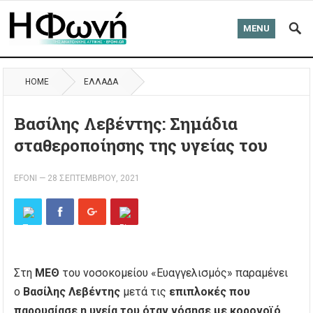
MENU
HOME
ΈΛΛΑΔΑ
Βασίλης Λεβέντης: Σημάδια
σταθεροποίησης της υγείας του
EFONI
—
28 ΣΕΠΤΕΜΒΡΊΟΥ, 2021
Στη
ΜΕΘ
του νοσοκομείου «Ευαγγελισμός» παραμένει
ο
Βασίλης Λεβέντης
μετά τις
επιπλοκές που
παρουσίασε η υγεία του όταν νόσησε με κορονοϊό
.