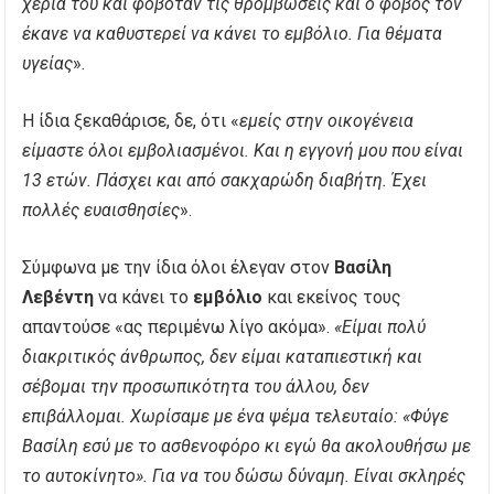
χέρια του και φοβόταν τις θρομβώσεις και ο φόβος τον
έκανε να καθυστερεί να κάνει το εμβόλιο. Για θέματα
υγείας
».
Η ίδια ξεκαθάρισε, δε, ότι «
εμείς στην οικογένεια
είμαστε όλοι εμβολιασμένοι. Και η εγγονή μου που είναι
13 ετών. Πάσχει και από σακχαρώδη διαβήτη. Έχει
πολλές ευαισθησίες
».
Σύμφωνα με την ίδια όλοι έλεγαν στον
Βασίλη
Λεβέντη
να κάνει το
εμβόλιο
και εκείνος τους
απαντούσε «ας περιμένω λίγο ακόμα».
«Είμαι πολύ
διακριτικός άνθρωπος, δεν είμαι καταπιεστική και
σέβομαι την προσωπικότητα του άλλου, δεν
επιβάλλομαι. Χωρίσαμε με ένα ψέμα τελευταίο: «Φύγε
Βασίλη εσύ με το ασθενοφόρο κι εγώ θα ακολουθήσω με
το αυτοκίνητο». Για να του δώσω δύναμη. Είναι σκληρές