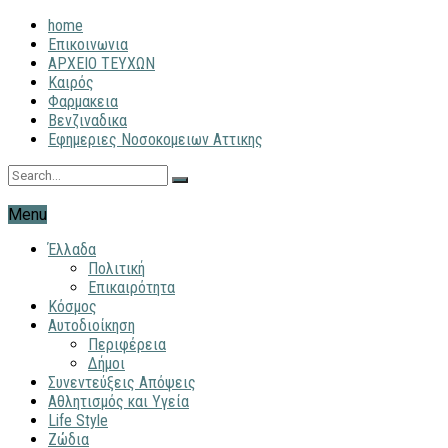
home
Επικοινωνια
ΑΡΧΕΙΟ ΤΕΥΧΩΝ
Καιρός
Φαρμακεια
Βενζιναδικα
Εφημεριες Νοσοκομειων Αττικης
Menu
Έλλαδα
Πολιτική
Επικαιρότητα
Κόσμος
Αυτοδιοίκηση
Περιφέρεια
Δήμοι
Συνεντεύξεις Απόψεις
Αθλητισμός και Υγεία
Life Style
Ζώδια