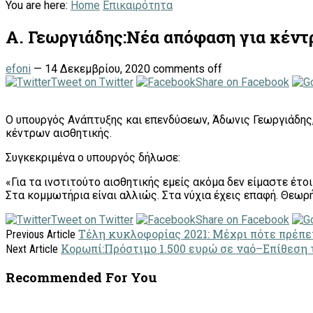
You are here:
Home
Επικαιρότητα
Α. Γεωργιάδης:Nέα απόφαση για κέντρ
efoni
—
14 Δεκεμβρίου, 2020
comments off
Tweet on Twitter
Share on Facebook
Ο υπουργός Ανάπτυξης και επενδύσεων, Άδωνις Γεωργιάδης
κέντρων αισθητικής.
Συγκεκριμένα ο υπουργός δήλωσε:
«Για τα ινστιτούτο αισθητικής εμείς ακόμα δεν είμαστε έτο
Στα κομμωτήρια είναι αλλιώς. Στα νύχια έχεις επαφή. Θεωρή
Tweet on Twitter
Share on Facebook
Τέλη κυκλοφορίας 2021: Μέχρι πότε πρέπ
Previous Article
Κορωπί:Πρόστιμο 1.500 ευρώ σε ναό–Επίθεση
Next Article
Recommended For You