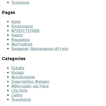
Τεχνολογία
Pages
home
Επικοινωνια
ΑΡΧΕΙΟ ΤΕΥΧΩΝ
Καιρός
Φαρμακεια
Βενζιναδικα
Εφημεριες Νοσοκομειων Αττικης
Categories
Έλλαδα
Κόσμος
Αυτοδιοίκηση
Συνεντεύξεις Απόψεις
Αθλητισμός και Υγεία
Life Style
Ζώδια
Τεχνολογία