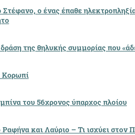
Στέφανο, ο ένας έπαθε ηλεκτροπληξία 
ητο
 δράση της θηλυκής συμμορίας που «άδ
ο Κορωπί
μπίνα του 56χρονος ύπαρχος πλοίου
 Ραφήνα και Λαύριο – Τι ισχύει στον Π