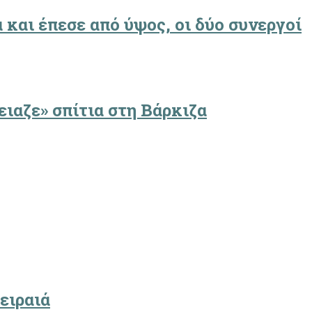
και έπεσε από ύψος, οι δύο συνεργοί
ειαζε» σπίτια στη Βάρκιζα
ειραιά