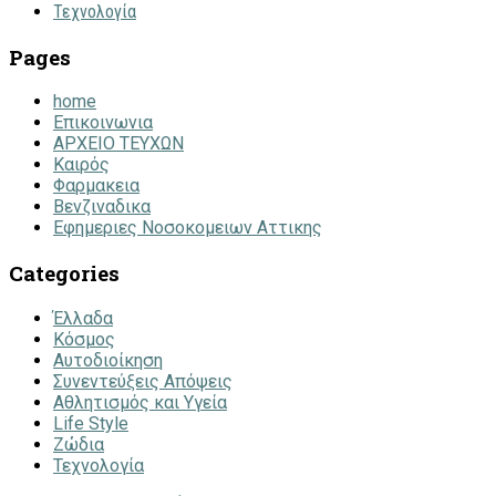
Τεχνολογία
Pages
home
Επικοινωνια
ΑΡΧΕΙΟ ΤΕΥΧΩΝ
Καιρός
Φαρμακεια
Βενζιναδικα
Εφημεριες Νοσοκομειων Αττικης
Categories
Έλλαδα
Κόσμος
Αυτοδιοίκηση
Συνεντεύξεις Απόψεις
Αθλητισμός και Υγεία
Life Style
Ζώδια
Τεχνολογία