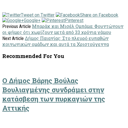
Tweet on Twitter
Share on Facebook
Google+
Pinterest
Μπαράκ και Μισέλ Ομπάμα: Φουντώνουν
Previous Article
οι φήμες ότι χωρίζουν μετά από 33 χρόνια γάμου
Δήμος Παιανίας: Στο πλευρό ευπαθών
Next Article
κοινωνικών ομάδων και αυτά τα Χριστούγεννα
Recommended For You
Ο Δήμος Βάρης Βούλας
Βουλιαγμένης συνδράμει στην
κατάσβεση των πυρκαγιών της
Αττικής