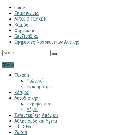
home
Επικοινωνια
ΑΡΧΕΙΟ ΤΕΥΧΩΝ
Καιρός
Φαρμακεια
Βενζιναδικα
Εφημεριες Νοσοκομειων Αττικης
Menu
Έλλαδα
Πολιτική
Επικαιρότητα
Κόσμος
Αυτοδιοίκηση
Περιφέρεια
Δήμοι
Συνεντεύξεις Απόψεις
Αθλητισμός και Υγεία
Life Style
Ζώδια