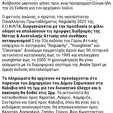
Ανάβυσσο μερικούς μήνες πριν, ενώ προγραμματίζουμε ήδη
την 2η Έκθεση για τον ερχόμενο Ιούλιο.
Ο φετινός αγώνας, ο πρώτος του νεοσύστατου
Πανελλήνιου Πρωταθλήματος Regularity 2025 της
Ε.Ο.ΦΙΛΠΑ,
διοργανώνεται με την προσδοκία οι φίλοι
οδηγοί να απολαύσουν τις όμορφες διαδρομές της
Νότιας & Ανατολικής Αττικής υπό συνθήκες
ανταγωνισμού!
Στην 32η έκδοση του Γύρου Αττικής
υπάρχουν οι κατηγορίες “Regularity” , “Youngtimer” και
“Classique”. Δικαίωμα συμμετοχής έχουν έως 90 ιστορικά
αυτοκίνητα κατασκευής έως το 1995 και επιλεγμένα
youngtimer έως το 2005. Η χρονομέτρηση θα γίνει
ασύρματα με το δορυφορικό σύστημα της Anube Sport με
άμεση έκδοση αποτελεσμάτων.
Τα πληρώματα θα αρχίσουν να προσέρχονται στο
παρκινγκ του Δημαρχείου του Δήμου Σαρωνικού στα
Καλύβια από τη 1μμ για τον διοικητικό έλεγχο και η
εκκίνηση θα δοθεί στις 2μμ.
Τα αυτοκίνητα θα
κατευθυνθούν προς Κερατέα , Λαύριο , Καμάριζα ,
Συντερίνα και ξανά προς Καλύβια, όπου θα γίνει και η
ενδιάμεση ανασυγκρότηση. Θα επανεκκινησουν προς
Κερατέα, Δασκαλειό, Ζαπάνι, Σούνιο, Άγιο Κωνσταντίνο