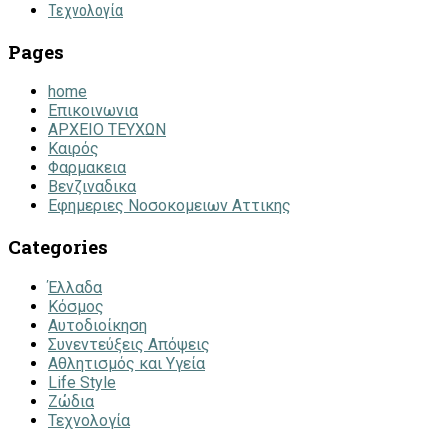
Τεχνολογία
Pages
home
Επικοινωνια
ΑΡΧΕΙΟ ΤΕΥΧΩΝ
Καιρός
Φαρμακεια
Βενζιναδικα
Εφημεριες Νοσοκομειων Αττικης
Categories
Έλλαδα
Κόσμος
Αυτοδιοίκηση
Συνεντεύξεις Απόψεις
Αθλητισμός και Υγεία
Life Style
Ζώδια
Τεχνολογία