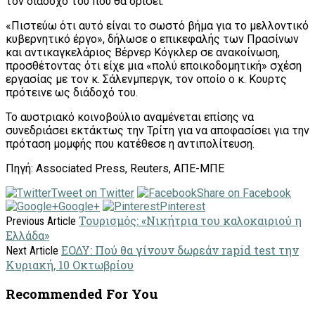
τον διάδοχο του που θα ορίσει.
«Πιστεύω ότι αυτό είναι το σωστό βήμα για το μελλοντικό
κυβερνητικό έργο», δήλωσε ο επικεφαλής των Πρασίνων
και αντικαγκελάριος Βέρνερ Κόγκλερ σε ανακοίνωση,
προσθέτοντας ότι είχε μια «πολύ εποικοδομητική» σχέση
εργασίας με τον κ. Σάλενμπεργκ, τον οποίο ο κ. Κουρτς
πρότεινε ως διάδοχό του.
Το αυστριακό κοινοβούλιο αναμένεται επίσης να
συνεδριάσει εκτάκτως την Τρίτη για να αποφασίσει για την
πρόταση μομφής που κατέθεσε η αντιπολίτευση.
Πηγή: Associated Press, Reuters, ΑΠΕ-ΜΠΕ
Tweet on Twitter
Share on Facebook
Google+
Pinterest
Τουρισμός: «Νικήτρια του καλοκαιριού η
Previous Article
Ελλάδα»
ΕΟΔΥ: Πού θα γίνουν δωρεάν rapid test την
Next Article
Κυριακή, 10 Οκτωβρίου
Recommended For You