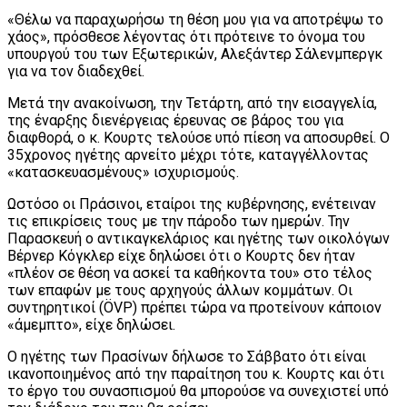
«Θέλω να παραχωρήσω τη θέση μου για να αποτρέψω το
χάος», πρόσθεσε λέγοντας ότι πρότεινε το όνομα του
υπουργού του των Εξωτερικών, Αλεξάντερ Σάλενμπεργκ
για να τον διαδεχθεί.
Μετά την ανακοίνωση, την Τετάρτη, από την εισαγγελία,
της έναρξης διενέργειας έρευνας σε βάρος του για
διαφθορά, ο κ. Κουρτς τελούσε υπό πίεση να αποσυρθεί. Ο
35χρονος ηγέτης αρνείτο μέχρι τότε, καταγγέλλοντας
«κατασκευασμένους» ισχυρισμούς.
Ωστόσο οι Πράσινοι, εταίροι της κυβέρνησης, ενέτειναν
τις επικρίσεις τους με την πάροδο των ημερών. Την
Παρασκευή ο αντικαγκελάριος και ηγέτης των οικολόγων
Βέρνερ Κόγκλερ είχε δηλώσει ότι ο Κουρτς δεν ήταν
«πλέον σε θέση να ασκεί τα καθήκοντα του» στο τέλος
των επαφών με τους αρχηγούς άλλων κομμάτων. Οι
συντηρητικοί (ÖVP) πρέπει τώρα να προτείνουν κάποιον
«άμεμπτο», είχε δηλώσει.
Ο ηγέτης των Πρασίνων δήλωσε το Σάββατο ότι είναι
ικανοποιημένος από την παραίτηση του κ. Κουρτς και ότι
το έργο του συνασπισμού θα μπορούσε να συνεχιστεί υπό