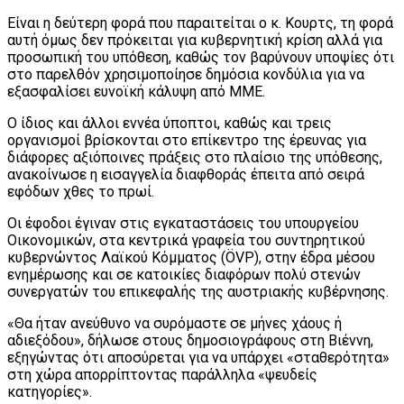
Είναι η δεύτερη φορά που παραιτείται ο κ. Κουρτς, τη φορά
αυτή όμως δεν πρόκειται για κυβερνητική κρίση αλλά για
προσωπική του υπόθεση, καθώς τον βαρύνουν υποψίες ότι
στο παρελθόν χρησιμοποίησε δημόσια κονδύλια για να
εξασφαλίσει ευνοϊκή κάλυψη από ΜΜΕ.
Ο ίδιος και άλλοι εννέα ύποπτοι, καθώς και τρεις
οργανισμοί βρίσκονται στο επίκεντρο της έρευνας για
διάφορες αξιόποινες πράξεις στο πλαίσιο της υπόθεσης,
ανακοίνωσε η εισαγγελία διαφθοράς έπειτα από σειρά
εφόδων χθες το πρωί.
Οι έφοδοι έγιναν στις εγκαταστάσεις του υπουργείου
Οικονομικών, στα κεντρικά γραφεία του συντηρητικού
κυβερνώντος Λαϊκού Κόμματος (ÖVP), στην έδρα μέσου
ενημέρωσης και σε κατοικίες διαφόρων πολύ στενών
συνεργατών του επικεφαλής της αυστριακής κυβέρνησης.
«Θα ήταν ανεύθυνο να συρόμαστε σε μήνες χάους ή
αδιεξόδου», δήλωσε στους δημοσιογράφους στη Βιέννη,
εξηγώντας ότι αποσύρεται για να υπάρχει «σταθερότητα»
στη χώρα απορρίπτοντας παράλληλα «ψευδείς
κατηγορίες».