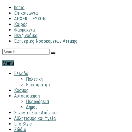
home
Επικοινωνια
ΑΡΧΕΙΟ ΤΕΥΧΩΝ
Καιρός
Φαρμακεια
Βενζιναδικα
Εφημεριες Νοσοκομειων Αττικης
Menu
Έλλαδα
Πολιτική
Επικαιρότητα
Κόσμος
Αυτοδιοίκηση
Περιφέρεια
Δήμοι
Συνεντεύξεις Απόψεις
Αθλητισμός και Υγεία
Life Style
Ζώδια