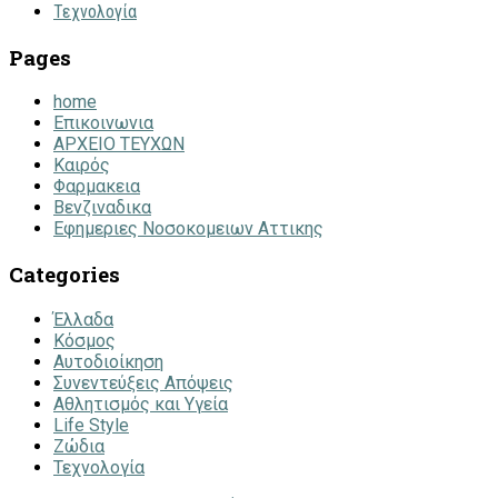
Τεχνολογία
Pages
home
Επικοινωνια
ΑΡΧΕΙΟ ΤΕΥΧΩΝ
Καιρός
Φαρμακεια
Βενζιναδικα
Εφημεριες Νοσοκομειων Αττικης
Categories
Έλλαδα
Κόσμος
Αυτοδιοίκηση
Συνεντεύξεις Απόψεις
Αθλητισμός και Υγεία
Life Style
Ζώδια
Τεχνολογία