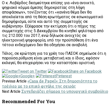
Ο κ. Λοβέρδος δεσμεύτηκε επίσης για «ένα ανοικτό,
ψηφιακό κόμμα άμεσης δημοκρατίας στη λήψη
αποφάσεων», τονίζοντας ότι «κανένα θέμα δεν θα
αποκλείεται από τη θέση ερωτήματος σε εσωκομματικό
δημοψήφισμα, ούτε και αυτό της συμμετοχής σε
κυβέρνηση». Εξέφρασε την εκτίμηση ότι ο πήχυς της
συμμετοχής στις 5 Δεκεμβρίου θα κινηθεί ψηλότερα από
τις 212.000 του 2017, ενώ δήλωσε ανοιχτός σε
ηλεκτρονική ψηφοφορία, υπό την προϋπόθεση ότι ένα
τέτοιο ενδεχόμενο δεν θα οδηγήσει σε αναβολή.
Τέλος, σε ερώτηση για τα χρέη του ΠΑΣΟΚ σημείωσε ότι η
παρούσα ρύθμιση είναι μεταβατική και ο ίδιος, εφόσον
εκλεγεί, θα επιχειρήσει να την καταστήσει οριστική.
Tweet on Twitter
Share on Facebook
Google+
Pinterest
«Casa de Papel»: Στη δημοσιότητα το
Previous Article
τρέιλερ με το επικό φινάλε της σειράς
Συνεδριάζει σήμερα το υπουργικό συμβούλιο
Next Article
Recommended For You