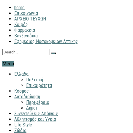
home
Επικοινωνια
ΑΡΧΕΙΟ ΤΕΥΧΩΝ
Καιρός
Φαρμακεια
Βενζιναδικα
Εφημεριες Νοσοκομειων Αττικης
Menu
Έλλαδα
Πολιτική
Επικαιρότητα
Κόσμος
Αυτοδιοίκηση
Περιφέρεια
Δήμοι
Συνεντεύξεις Απόψεις
Αθλητισμός και Υγεία
Life Style
Ζώδια