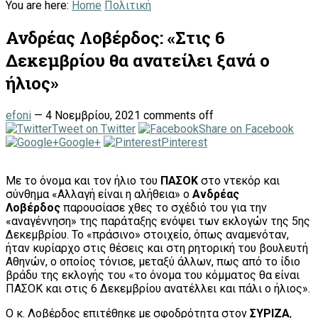
You are here:
Home
Πολιτική
Ανδρέας Λοβέρδος: «Στις 6
Δεκεμβρίου θα ανατείλει ξανά ο
ήλιος»
efoni
—
4 Νοεμβρίου, 2021
comments off
Tweet on Twitter
Share on Facebook
Google+
Pinterest
Με το όνομα και τον ήλιο του
ΠΑΣΟΚ
στο ντεκόρ και
σύνθημα «Αλλαγή είναι η αλήθεια» ο
Ανδρέας
Λοβέρδος
παρουσίασε χθες το σχέδιό του για την
«αναγέννηση» της παράταξης ενόψει των εκλογών της 5ης
Δεκεμβρίου. Το «πράσινο» στοιχείο, όπως αναμενόταν,
ήταν κυρίαρχο στις θέσεις και στη ρητορική του βουλευτή
Αθηνών, ο οποίος τόνισε, μεταξύ άλλων, πως από το ίδιο
βράδυ της εκλογής του «το όνομα του κόμματος θα είναι
ΠΑΣΟΚ και στις 6 Δεκεμβρίου ανατέλλει και πάλι ο ήλιος».
Ο κ. Λοβέρδος επιτέθηκε με σφοδρότητα στον
ΣΥΡΙΖΑ
,