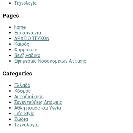
Τεχνολογία
Pages
home
Επικοινωνια
ΑΡΧΕΙΟ ΤΕΥΧΩΝ
Καιρός
Φαρμακεια
Βενζιναδικα
Εφημεριες Νοσοκομειων Αττικης
Categories
Έλλαδα
Κόσμος
Αυτοδιοίκηση
Συνεντεύξεις Απόψεις
Αθλητισμός και Υγεία
Life Style
Ζώδια
Τεχνολογία