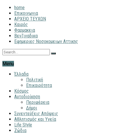
home
Επικοινωνια
ΑΡΧΕΙΟ ΤΕΥΧΩΝ
Καιρός
Φαρμακεια
Βενζιναδικα
Εφημεριες Νοσοκομειων Αττικης
Menu
Έλλαδα
Πολιτική
Επικαιρότητα
Κόσμος
Αυτοδιοίκηση
Περιφέρεια
Δήμοι
Συνεντεύξεις Απόψεις
Αθλητισμός και Υγεία
Life Style
Ζώδια