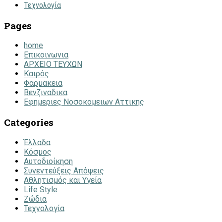
Τεχνολογία
Pages
home
Επικοινωνια
ΑΡΧΕΙΟ ΤΕΥΧΩΝ
Καιρός
Φαρμακεια
Βενζιναδικα
Εφημεριες Νοσοκομειων Αττικης
Categories
Έλλαδα
Κόσμος
Αυτοδιοίκηση
Συνεντεύξεις Απόψεις
Αθλητισμός και Υγεία
Life Style
Ζώδια
Τεχνολογία