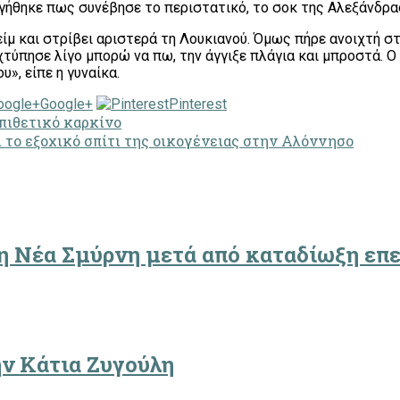
ήθηκε πως συνέβησε το περιστατικό, το σοκ της Αλεξάνδρας
μ και στρίβει αριστερά τη Λουκιανού. Όμως πήρε ανοιχτή στ
χτύπησε λίγο μπορώ να πω, την άγγιξε πλάγια και μπροστά. 
», είπε η γυναίκα.
Google+
Pinterest
πιθετικό καρκίνο
ι το εξοχικό σπίτι της οικογένειας στην Αλόννησο
η Νέα Σμύρνη μετά από καταδίωξη επε
ην Κάτια Ζυγούλη