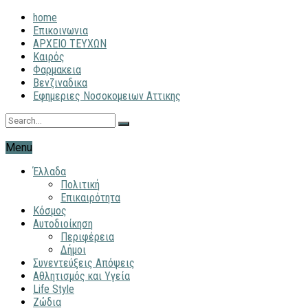
home
Επικοινωνια
ΑΡΧΕΙΟ ΤΕΥΧΩΝ
Καιρός
Φαρμακεια
Βενζιναδικα
Εφημεριες Νοσοκομειων Αττικης
Menu
Έλλαδα
Πολιτική
Επικαιρότητα
Κόσμος
Αυτοδιοίκηση
Περιφέρεια
Δήμοι
Συνεντεύξεις Απόψεις
Αθλητισμός και Υγεία
Life Style
Ζώδια