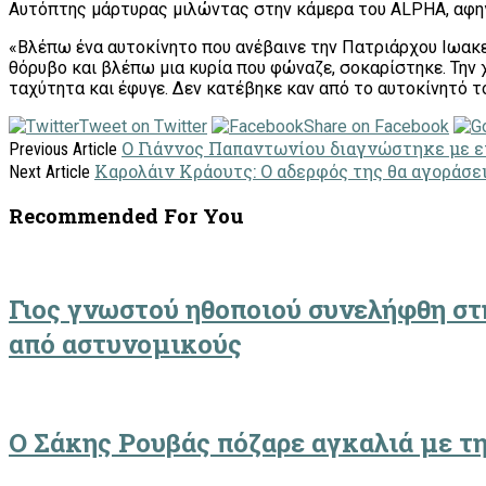
Αυτόπτης μάρτυρας μιλώντας στην κάμερα του ALPHA, αφηγ
«Βλέπω ένα αυτοκίνητο που ανέβαινε την Πατριάρχου Ιωακεί
θόρυβο και βλέπω μια κυρία που φώναζε, σοκαρίστηκε. Την 
ταχύτητα και έφυγε. Δεν κατέβηκε καν από το αυτοκίνητό του
Tweet on Twitter
Share on Facebook
Ο Γιάννος Παπαντωνίου διαγνώστηκε με ε
Previous Article
Καρολάιν Κράουτς: Ο αδερφός της θα αγοράσε
Next Article
Recommended For You
Γιος γνωστού ηθοποιού συνελήφθη στ
από αστυνομικούς
Ο Σάκης Ρουβάς πόζαρε αγκαλιά με τ