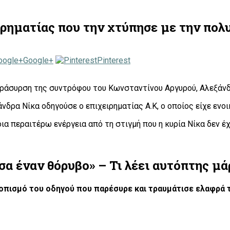
ιρηματίας που την χτύπησε με την πολ
Google+
Pinterest
αράσυρση της συντρόφου του Κωνσταντίνου Αργυρού, Αλεξάνδ
ρα Νίκα οδηγούσε ο επιχειρηματίας Α.Κ, ο οποίος είχε ενοικ
οια περαιτέρω ενέργεια από τη στιγμή που η κυρία Νίκα δεν έ
α έναν θόρυβο» – Τι λέει αυτόπτης μά
τοπισμό του οδηγού που παρέσυρε και τραυμάτισε ελαφρά 