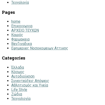
Τεχνολογία
Pages
home
Επικοινωνια
ΑΡΧΕΙΟ ΤΕΥΧΩΝ
Καιρός
Φαρμακεια
Βενζιναδικα
Εφημεριες Νοσοκομειων Αττικης
Categories
Έλλαδα
Κόσμος
Αυτοδιοίκηση
Συνεντεύξεις Απόψεις
Αθλητισμός και Υγεία
Life Style
Ζώδια
Τεχνολογία