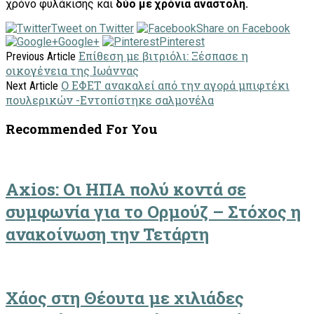
χρόνο φυλάκισης και
δύο με χρόνια αναστολή.
Tweet on Twitter
Share on Facebook
Google+
Pinterest
Επίθεση με βιτριόλι: Ξέσπασε η
Previous Article
οικογένεια της Ιωάννας
Ο ΕΦΕΤ ανακαλεί από την αγορά μπιφτέκι
Next Article
πουλερικών -Εντοπίστηκε σαλμονέλα
Recommended For You
Axios: Οι ΗΠΑ πολύ κοντά σε
συμφωνία για το Ορμούζ – Στόχος η
ανακοίνωση την Τετάρτη
Χάος στη Θέουτα με χιλιάδες