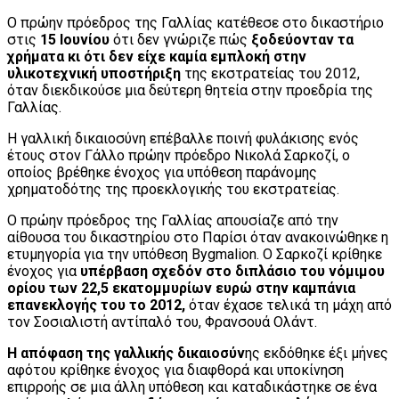
Ο πρώην πρόεδρος της Γαλλίας κατέθεσε στο δικαστήριο
στις
15 Ιουνίου
ότι δεν γνώριζε πώς
ξοδεύονταν τα
χρήματα κι ότι δεν είχε καμία εμπλοκή στην
υλικοτεχνική υποστήριξη
της εκστρατείας του 2012,
όταν διεκδικούσε μια δεύτερη θητεία στην προεδρία της
Γαλλίας.
Η γαλλική δικαιοσύνη επέβαλλε ποινή φυλάκισης ενός
έτους στον Γάλλο πρώην πρόεδρο Νικολά Σαρκοζί, ο
οποίος βρέθηκε ένοχος για υπόθεση παράνομης
χρηματοδότης της προεκλογικής του εκστρατείας.
O πρώην πρόεδρος της Γαλλίας απουσίαζε από την
αίθουσα του δικαστηρίου στο Παρίσι όταν ανακοινώθηκε η
ετυμηγορία για την υπόθεση Bygmalion. Ο Σαρκοζί κρίθηκε
ένοχος για
υπέρβαση σχεδόν στο διπλάσιο του νόμιμου
ορίου των 22,5 εκατομμυρίων ευρώ στην καμπάνια
επανεκλογής του το 2012,
όταν έχασε τελικά τη μάχη από
τον Σοσιαλιστή αντίπαλό του, Φρανσουά Ολάντ.
Η απόφαση της γαλλικής δικαιοσύν
ης εκδόθηκε έξι μήνες
αφότου κρίθηκε ένοχος για διαφθορά και υποκίνηση
επιρροής σε μια άλλη υπόθεση και καταδικάστηκε σε ένα