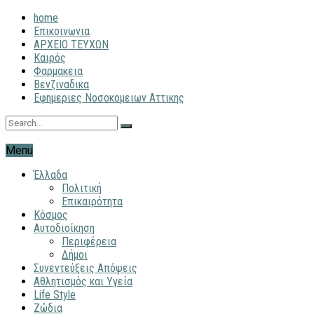
home
Επικοινωνια
ΑΡΧΕΙΟ ΤΕΥΧΩΝ
Καιρός
Φαρμακεια
Βενζιναδικα
Εφημεριες Νοσοκομειων Αττικης
Menu
Έλλαδα
Πολιτική
Επικαιρότητα
Κόσμος
Αυτοδιοίκηση
Περιφέρεια
Δήμοι
Συνεντεύξεις Απόψεις
Αθλητισμός και Υγεία
Life Style
Ζώδια