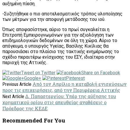
αυξημένη πίεση.
-Συζητήθηκε ο πιο αποτελεσματικός τρόπος υλοποίησης
των μέτρων για την αποφυγή μετάδοσης του ιού.
Όπως αποφασίστηκε, αύριο το πρωί συγκαλείται η
Επιτροπή Εμπειρογνωμόνων για την αξιολόγηση των
επιδημιολογικών δεδομένων σε όλη τη χώρα. Αύριο το
απόγευμα, ο υπουργός Υγείας, Βασίλης Κικίλιας θα
παρουσιάσει στο πλαίσιο της τακτικής ενημέρωσης το
σχέδιο περαιτέρω ενίσχυσης του ΕΣΥ, ιδιαίτερα στην
περιοχή της Αττικής.
Tweet on Twitter
Share on Facebook
Google+
Pinterest
Από τον Απρίλιο η καταβολή ενισχύσεων
Previous Article
προς τις επιχειρήσεις, από την Περιφέρεια Αττικής
Δ. Παπαστεργίου: Υπέρ της αύξησης του
Next Article
χρηματικού ορίου στις απευθείας αναθέσεις o
Πρόεδρος της ΚΕΔΕ
Recommended For You