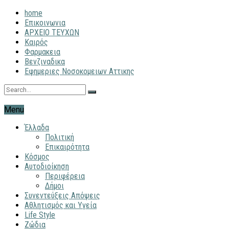
home
Επικοινωνια
ΑΡΧΕΙΟ ΤΕΥΧΩΝ
Καιρός
Φαρμακεια
Βενζιναδικα
Εφημεριες Νοσοκομειων Αττικης
Menu
Έλλαδα
Πολιτική
Επικαιρότητα
Κόσμος
Αυτοδιοίκηση
Περιφέρεια
Δήμοι
Συνεντεύξεις Απόψεις
Αθλητισμός και Υγεία
Life Style
Ζώδια