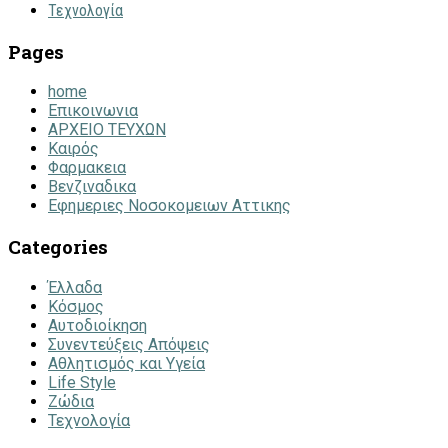
Τεχνολογία
Pages
home
Επικοινωνια
ΑΡΧΕΙΟ ΤΕΥΧΩΝ
Καιρός
Φαρμακεια
Βενζιναδικα
Εφημεριες Νοσοκομειων Αττικης
Categories
Έλλαδα
Κόσμος
Αυτοδιοίκηση
Συνεντεύξεις Απόψεις
Αθλητισμός και Υγεία
Life Style
Ζώδια
Τεχνολογία