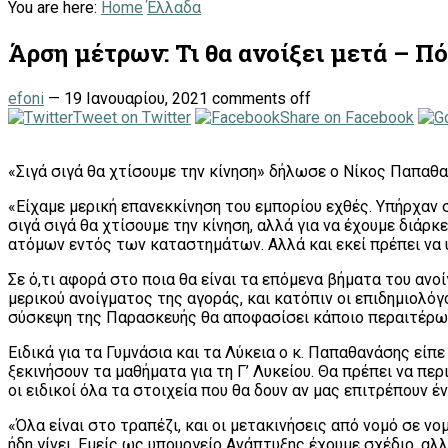
You are here:
Home
Έλλαδα
Άρση μέτρων: Τι θα ανοίξει μετά – Πό
efoni
—
19 Ιανουαρίου, 2021
comments off
Tweet on Twitter
Share on Facebook
«Σιγά σιγά θα χτίσουμε την κίνηση» δήλωσε ο Νίκος Παπαθ
«Είχαμε μερική επανεκκίνηση του εμπορίου εχθές. Υπήρχαν 
σιγά σιγά θα χτίσουμε την κίνηση, αλλά για να έχουμε διάρ
ατόμων εντός των καταστημάτων. Αλλά και εκεί πρέπει να 
Σε ό,τι αφορά στο ποια θα είναι τα επόμενα βήματα του ανο
μερικού ανοίγματος της αγοράς, και κατόπιν οι επιδημιολό
σύσκεψη της Παρασκευής θα αποφασίσει κάποιο περαιτέρω 
Ειδικά για τα Γυμνάσια και τα Λύκεια ο κ. Παπαθανάσης είπε
ξεκινήσουν τα μαθήματα για τη Γ’ Λυκείου. Θα πρέπει να περ
οι ειδικοί όλα τα στοιχεία που θα δουν αν μας επιτρέπουν έ
«Όλα είναι στο τραπέζι, και οι μετακινήσεις από νομό σε ν
ήδη γίνει. Εμείς ως υπουργείο Ανάπτυξης έχουμε σχέδιο, αλ