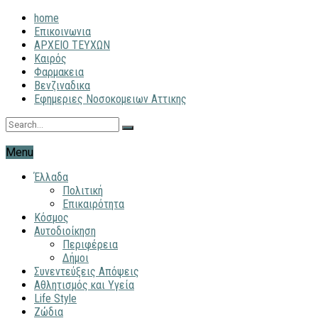
home
Επικοινωνια
ΑΡΧΕΙΟ ΤΕΥΧΩΝ
Καιρός
Φαρμακεια
Βενζιναδικα
Εφημεριες Νοσοκομειων Αττικης
Menu
Έλλαδα
Πολιτική
Επικαιρότητα
Κόσμος
Αυτοδιοίκηση
Περιφέρεια
Δήμοι
Συνεντεύξεις Απόψεις
Αθλητισμός και Υγεία
Life Style
Ζώδια