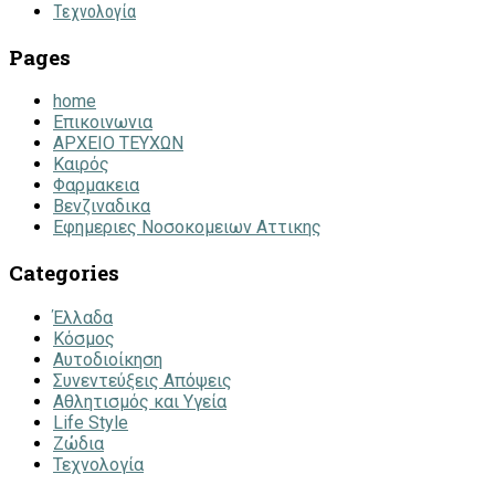
Τεχνολογία
Pages
home
Επικοινωνια
ΑΡΧΕΙΟ ΤΕΥΧΩΝ
Καιρός
Φαρμακεια
Βενζιναδικα
Εφημεριες Νοσοκομειων Αττικης
Categories
Έλλαδα
Κόσμος
Αυτοδιοίκηση
Συνεντεύξεις Απόψεις
Αθλητισμός και Υγεία
Life Style
Ζώδια
Τεχνολογία